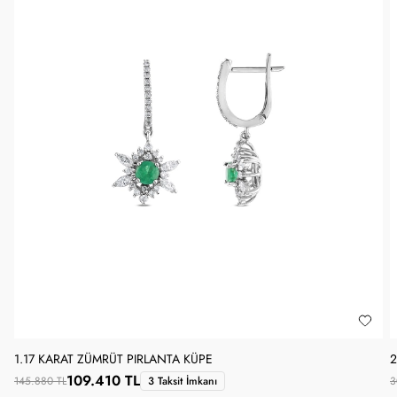
1.17 KARAT ZÜMRÜT PIRLANTA KÜPE
2
109.410 TL
145.880 TL
3 Taksit İmkanı
3