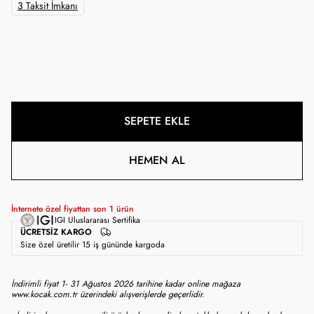
3 Taksit İmkanı
SEPETE EKLE
HEMEN AL
İnternete özel fiyattan son
1
ürün
IGI Uluslararası Sertifika
ÜCRETSIZ KARGO
Size özel üretilir 15 iş gününde kargoda
İndirimli fiyat 1- 31 Ağustos 2026 tarihine kadar online mağaza
www.kocak.com.tr üzerindeki alışverişlerde geçerlidir.