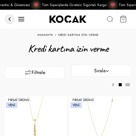
antisi & Güvencesi
Tüm Siparişlerde Ücretsiz Sigortalı Kargo
Tüm Sipariş
ANASAYFA
KREDI KARTINA IZIN VERME
Kredi kartına izin verme
Sırala
Filtrele
FIRSAT ÜRÜNÜ
FIRSAT ÜRÜNÜ
YENI
YENI