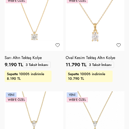
WEB'E ÖZEL
WEB'E ÖZEL
Sarı Altın Tektaş Kolye
Oval Kesim Tektaş Altın Kolye
9.190 TL
11.790 TL
3 Taksit İmkanı
3 Taksit İmkanı
Sepette 1000₺ indirimle
Sepette 1000₺ indirimle
8.190 TL
10.790 TL
YENI
YENI
WEB'E ÖZEL
WEB'E ÖZEL