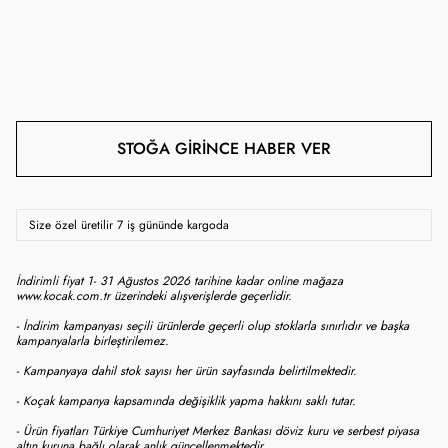
STOĞA GIRINCE HABER VER
Size özel üretilir 7 iş gününde kargoda
İndirimli fiyat 1- 31 Ağustos 2026 tarihine kadar online mağaza
www.kocak.com.tr üzerindeki alışverişlerde geçerlidir.
- İndirim kampanyası seçili ürünlerde geçerli olup stoklarla sınırlıdır ve başka
kampanyalarla birleştirilemez.
- Kampanyaya dahil stok sayısı her ürün sayfasında belirtilmektedir.
- Koçak kampanya kapsamında değişiklik yapma hakkını saklı tutar.
- Ürün fiyatları Türkiye Cumhuriyet Merkez Bankası döviz kuru ve serbest piyasa
altın kuruna bağlı olarak anlık güncellenmektedir.