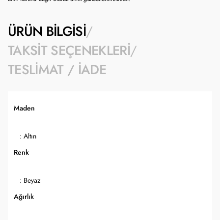
ÜRÜN BILGISI
TAKSIT SEÇENEKLERI
TESLIMAT / İADE
Maden
: Altın
Renk
: Beyaz
Ağırlık