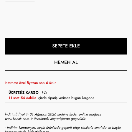
SEPETE EKLE
HEMEN AL
İnternete özel fiyattan son
6
ürün
ÜCRETSIZ KARGO
11 saat 54 dakika
içinde sipariş verirsen bugün kargoda
İndirimli fiyat 1- 31 Ağustos 2026 tarihine kadar online mağaza
www.kocak.com.tr üzerindeki alışverişlerde geçerlidir.
- İndirim kampanyası seçili ürünlerde geçerli olup stoklarla sınırlıdır ve başka
kampanyalarla birleştirilemez.