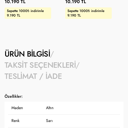
10.190 TL
10.190 TL
Sepette 1000₺ indirimle
Sepette 1000₺ indirimle
9.190 TL
9.190 TL
ÜRÜN BILGISI
TAKSIT SEÇENEKLERI
TESLIMAT / İADE
Özellikler:
Maden
Altın
Renk
Sarı