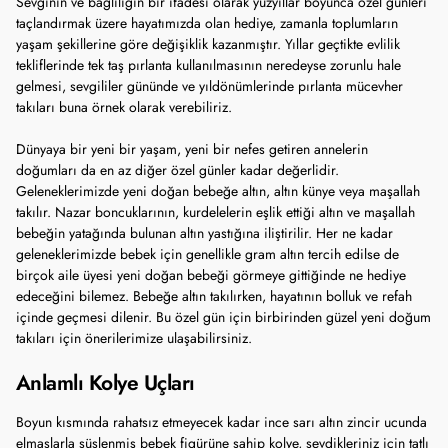
Sevginin ve bağlılığın bir ifadesi olarak yüzyıllar boyunca özel günleri
taçlandırmak üzere hayatımızda olan hediye, zamanla toplumların
yaşam şekillerine göre değişiklik kazanmıştır. Yıllar geçtikte evlilik
tekliflerinde tek taş pırlanta kullanılmasının neredeyse zorunlu hale
gelmesi, sevgililer gününde ve yıldönümlerinde pırlanta mücevher
takıları buna örnek olarak verebiliriz.
Dünyaya bir yeni bir yaşam, yeni bir nefes getiren annelerin
doğumları da en az diğer özel günler kadar değerlidir.
Geleneklerimizde yeni doğan bebeğe altın, altın künye veya maşallah
takılır. Nazar boncuklarının, kurdelelerin eşlik ettiği altın ve maşallah
bebeğin yatağında bulunan altın yastığına iliştirilir. Her ne kadar
geleneklerimizde bebek için genellikle gram altın tercih edilse de
birçok aile üyesi yeni doğan bebeği görmeye gittiğinde ne hediye
edeceğini bilemez. Bebeğe altın takılırken, hayatının bolluk ve refah
içinde geçmesi dilenir. Bu özel gün için birbirinden güzel yeni doğum
takıları için önerilerimize ulaşabilirsiniz.
Anlamlı Kolye Uçları
Boyun kısmında rahatsız etmeyecek kadar ince sarı altın zincir ucunda
elmaslarla süslenmiş bebek figürüne sahip kolye, sevdikleriniz için tatlı