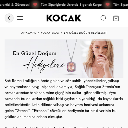
rantisi & Güvencesi
Tüm Siparişlerde Ücretsiz Sigortalı Kargo
Tüm Sipari
ANASAYFA
KOÇAK BLOG
EN GÜZEL DOĞUM HEDIYELERI
Batı Roma krallığının önde gelen ve söz sahibi yöneticilerine, yılbaşı
ve bayramlarda saygı nişanesi anlamıyla, Sağlık Tanrıçası Strenia’nın
ormanlarından toplanan mine çiçeğinin dalları gönderilirmiş. Aynı
zamanda bu dallardan sağlıklı bitki çaylarının yapıldığı da kaynaklarda
belirtilmektedir. Latin dilinde yılbaşı ve bayram hediyesi anlamına
gelen ‘’Strena’’, ‘’Etrenne’’ sözcükler, hediyenin tarihteki yerinin bu
şekilde anılmasına sebep olmuştur.