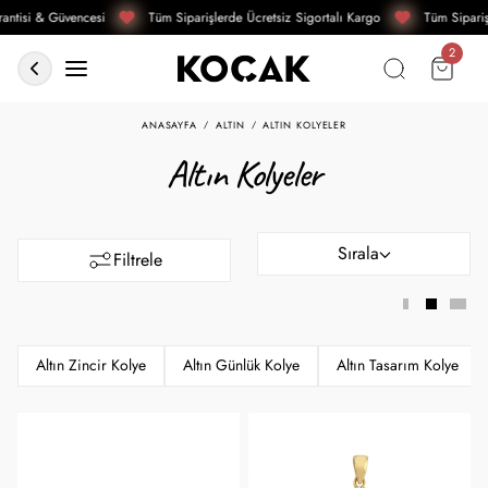
ntisi & Güvencesi
Tüm Siparişlerde Ücretsiz Sigortalı Kargo
Tüm Siparişl
ANASAYFA
ALTIN
ALTIN KOLYELER
Altın Kolyeler
Sırala
Filtrele
Altın Zincir Kolye
Altın Günlük Kolye
Altın Tasarım Kolye