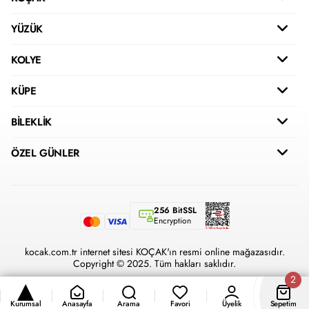
YÜZÜK
KOLYE
KÜPE
BİLEKLİK
ÖZEL GÜNLER
256 BitSSL
Encryption
kocak.com.tr internet sitesi KOÇAK'ın resmi online mağazasıdır.
Copyright © 2025. Tüm hakları saklıdır.
Kurumsal
Anasayfa
Arama
Favori
Üyelik
Sepetim
®
Hipotenüs
Yeni Nesil E-Ticaret Sistemleri ile Hazırlanmıştır.