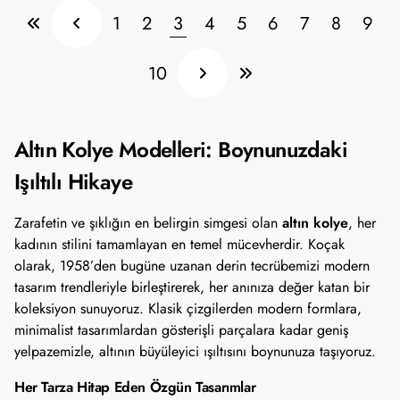
1
2
3
4
5
6
7
8
9
10
Altın Kolye Modelleri: Boynunuzdaki
Işıltılı Hikaye
altın kolye
Zarafetin ve şıklığın en belirgin simgesi olan
, her
kadının stilini tamamlayan en temel mücevherdir. Koçak
olarak, 1958’den bugüne uzanan derin tecrübemizi modern
tasarım trendleriyle birleştirerek, her anınıza değer katan bir
koleksiyon sunuyoruz. Klasik çizgilerden modern formlara,
minimalist tasarımlardan gösterişli parçalara kadar geniş
yelpazemizle, altının büyüleyici ışıltısını boynunuza taşıyoruz.
Her Tarza Hitap Eden Özgün Tasarımlar