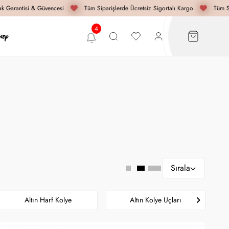
Garantisi & Güvencesi
Tüm Siparişlerde Ücretsiz Sigortalı Kargo
Tüm Sip
Sırala
Altın Harf Kolye
Altın Kolye Uçları