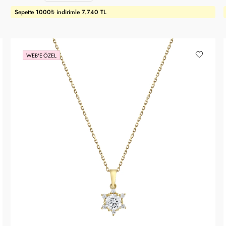
Sepette 1000₺ indirimle 7.740 TL
WEB'E ÖZEL