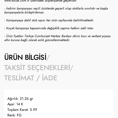
www.kocak.com.tr üzerindeki alışverişlerde geçerlidir.
- İndirim kampanyası seçili ürünlerde geçerli olup stoklarla sınırlıdır ve başka
kampanyalarla birleştirilemez.
- Kampanyaya dahil stok sayısı her ürün sayfasında belirtilmektedir.
- Koçak kampanya kapsamında değişiklik yapma hakkını saklı tutar.
- Ürün fiyatları Türkiye Cumhuriyet Merkez Bankası döviz kuru ve serbest piyasa
altın kuruna bağlı olarak anlık güncellenmektedir.
ÜRÜN BILGISI
TAKSIT SEÇENEKLERI
TESLIMAT / İADE
Ağırlık: 21.26 gr
Ayar: 14 K
Toplam Karat: 5.99
Renk: FG