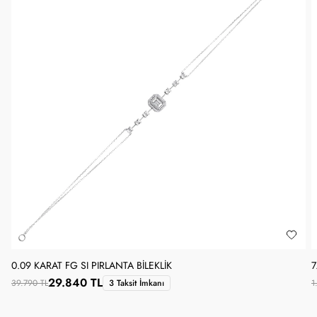
0.09 KARAT FG SI PIRLANTA BILEKLIK
7
29.840 TL
39.790 TL
3 Taksit İmkanı
1