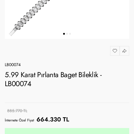
LB00074
5.99 Karat Pırlanta Baget Bileklik -
LB00074
885.770 TL
664.330 TL
İnternete Özel Fiyat