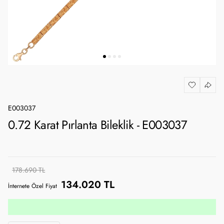
E003037
0.72 Karat Pırlanta Bileklik - E003037
178.690 TL
134.020 TL
İnternete Özel Fiyat