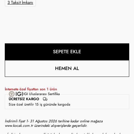
3 Taksit İmkanı
SEPETE EKLE
HEMEN AL
İnternete özel fiyattan son
1
ürün
IGI Uluslararası Sertifika
ÜCRETSIZ KARGO
Size özel üretilir 15 iş gününde kargoda
İndirimli fiyat 1- 31 Ağustos 2026 tarihine kadar online mağaza
www.kocak.com.tr üzerindeki alışverişlerde geçerlidir.