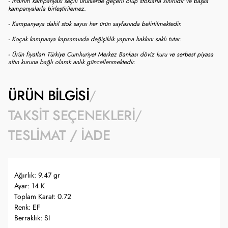
- İndirim kampanyası seçili ürünlerde geçerli olup stoklarla sınırlıdır ve başka
kampanyalarla birleştirilemez.
- Kampanyaya dahil stok sayısı her ürün sayfasında belirtilmektedir.
- Koçak kampanya kapsamında değişiklik yapma hakkını saklı tutar.
- Ürün fiyatları Türkiye Cumhuriyet Merkez Bankası döviz kuru ve serbest piyasa
altın kuruna bağlı olarak anlık güncellenmektedir.
ÜRÜN BILGISI
TAKSIT SEÇENEKLERI
TESLIMAT / İADE
Ağırlık: 9.47 gr
Ayar: 14 K
Toplam Karat: 0.72
Renk: EF
Berraklık: SI