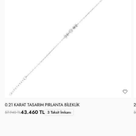
0.21 KARAT TASARIM PIRLANTA BILEKLIK
2
43.460 TL
57.940 TL
3 Taksit İmkanı
3