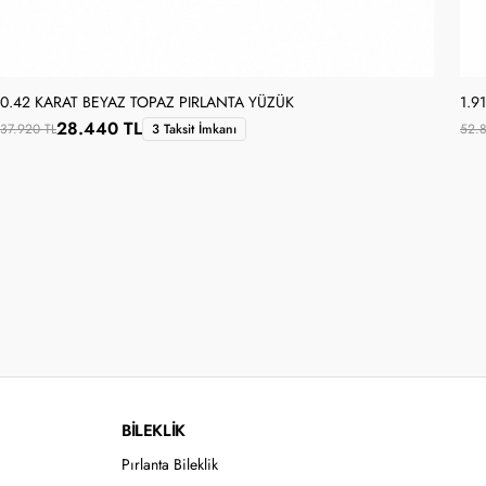
0.42 KARAT BEYAZ TOPAZ PIRLANTA YÜZÜK
1.9
28.440 TL
37.920 TL
3 Taksit İmkanı
52.8
BİLEKLİK
Pırlanta Bileklik