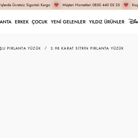
lerde Ücretsiz Sigortalı Kargo
Müşteri Hizmetleri 0850 440 05 25
Koçak
LANTA
ERKEK
ÇOCUK
YENİ GELENLER
YILDIZ ÜRÜNLER
AŞLI PIRLANTA YÜZÜK
3.98 KARAT SITRIN PIRLANTA YÜZÜK
RZ05392
3.98 Karat Sitrin Pır
60.080 TL
45.060 TL
İnternete Özel Fiyat