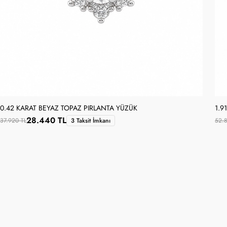
0.42 KARAT BEYAZ TOPAZ PIRLANTA YÜZÜK
1.9
28.440 TL
37.920 TL
3 Taksit İmkanı
52.8