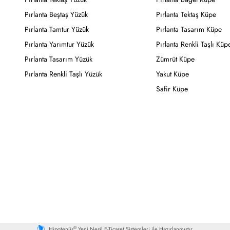
Pırlanta Beştaş Yüzük
Pırlanta Tektaş Küpe
Pırlanta Tamtur Yüzük
Pırlanta Tasarım Küpe
Pırlanta Yarımtur Yüzük
Pırlanta Renkli Taşlı Küp
Pırlanta Tasarım Yüzük
Zümrüt Küpe
Pırlanta Renkli Taşlı Yüzük
Yakut Küpe
Safir Küpe
®
Hipotenüs
Yeni Nesil E-Ticaret Sistemleri ile Hazırlanmıştır.