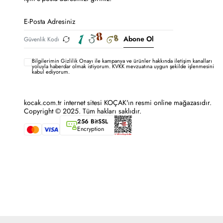
Abone Ol
Bilgilerimin
Gizlilik Onayı ile kampanya ve ürünler hakkında iletişim kanalları
yoluyla haberdar olmak istiyorum.
KVKK mevzuatına uygun şekilde işlenmesini
kabul ediyorum.
kocak.com.tr internet sitesi KOÇAK'ın resmi online mağazasıdır.
Copyright © 2025. Tüm hakları saklıdır.
256 BitSSL
Encryption