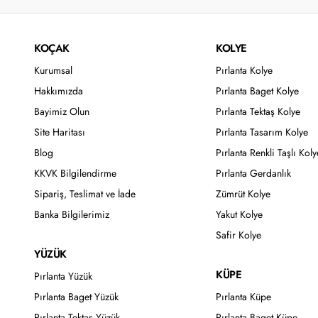
KOÇAK
KOLYE
Kurumsal
Pırlanta Kolye
Hakkımızda
Pırlanta Baget Kolye
Bayimiz Olun
Pırlanta Tektaş Kolye
Site Haritası
Pırlanta Tasarım Kolye
Blog
Pırlanta Renkli Taşlı Koly
KKVK Bilgilendirme
Pırlanta Gerdanlık
Sipariş, Teslimat ve İade
Zümrüt Kolye
Banka Bilgilerimiz
Yakut Kolye
Safir Kolye
YÜZÜK
KÜPE
Pırlanta Yüzük
Pırlanta Baget Yüzük
Pırlanta Küpe
Pırlanta Tektaş Yüzük
Pırlanta Baget Küpe