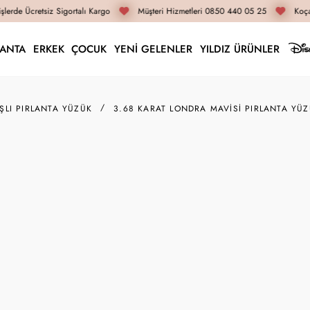
lerde Ücretsiz Sigortalı Kargo
Müşteri Hizmetleri 0850 440 05 25
Koçak
LANTA
ERKEK
ÇOCUK
YENİ GELENLER
YILDIZ ÜRÜNLER
AŞLI PIRLANTA YÜZÜK
3.68 KARAT LONDRA MAVISI PIRLANTA YÜ
DRZ0134
3.68 Karat Londra Mav
Fiyat Ve Bilgiler Sadece Alttaki Yüzü
126.610 TL
94.960 TL
İnternete Özel Fiyat