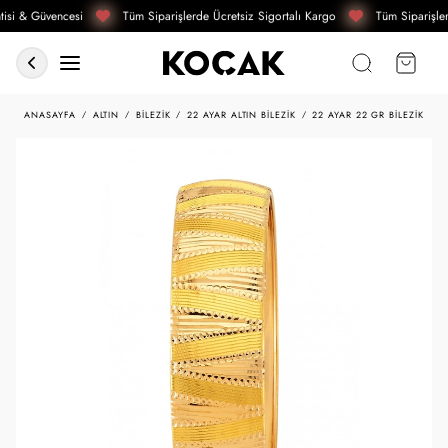
isi & Güvencesi
Tüm Siparişlerde Ücretsiz Sigortalı Kargo
Tüm Siparişler
ANASAYFA
ALTIN
BILEZIK
22 AYAR ALTIN BILEZIK
22 AYAR 22 GR BILEZIK