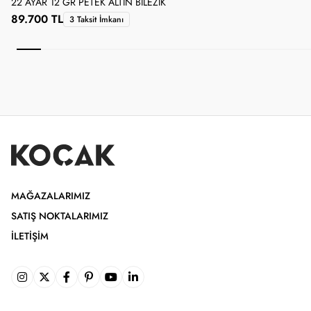
22 AYAR 12 GR PETEK ALTIN BILEZIK
2
89.700 TL
3 Taksit İmkanı
MAĞAZALARIMIZ
SATIŞ NOKTALARIMIZ
İLETIŞIM