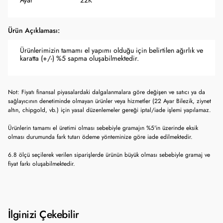
Ayar
22K
Ürün Açıklaması:
Ürünlerimizin tamamı el yapımı olduğu için belirtilen ağırlık ve
karatta (+/-) %5 sapma oluşabilmektedir.
Not: Fiyatı finansal piyasalardaki dalgalanmalara göre değişen ve satıcı ya da
sağlayıcının denetiminde olmayan ürünler veya hizmetler (22 Ayar Bilezik, ziynet
altın, chipgold, vb.) için yasal düzenlemeler gereği iptal/iade işlemi yapılamaz.
Ürünlerin tamamı el üretimi olması sebebiyle gramajın %5'in üzerinde eksik
olması durumunda fark tutarı ödeme yönteminize göre iade edilmektedir.
6.8 ölçü seçilerek verilen siparişlerde ürünün büyük olması sebebiyle gramaj ve
fiyat farkı oluşabilmektedir.
İlginizi Çekebilir