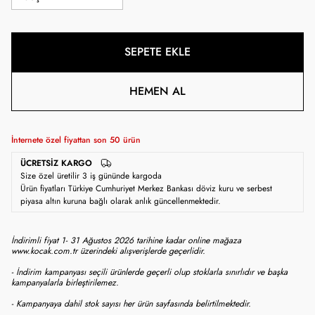
SEPETE EKLE
HEMEN AL
İnternete özel fiyattan son
50
ürün
ÜCRETSIZ KARGO
Size özel üretilir 3 iş gününde kargoda
Ürün fiyatları Türkiye Cumhuriyet Merkez Bankası döviz kuru ve serbest
piyasa altın kuruna bağlı olarak anlık güncellenmektedir.
İndirimli fiyat 1- 31 Ağustos 2026 tarihine kadar online mağaza
www.kocak.com.tr üzerindeki alışverişlerde geçerlidir.
- İndirim kampanyası seçili ürünlerde geçerli olup stoklarla sınırlıdır ve başka
kampanyalarla birleştirilemez.
- Kampanyaya dahil stok sayısı her ürün sayfasında belirtilmektedir.