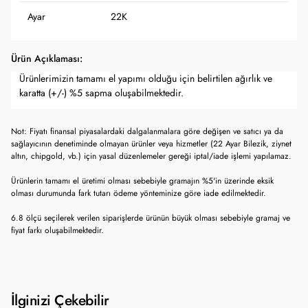
Ayar
22K
Ürün Açıklaması:
Ürünlerimizin tamamı el yapımı olduğu için belirtilen ağırlık ve
karatta (+/-) %5 sapma oluşabilmektedir.
Not: Fiyatı finansal piyasalardaki dalgalanmalara göre değişen ve satıcı ya da
sağlayıcının denetiminde olmayan ürünler veya hizmetler (22 Ayar Bilezik, ziynet
altın, chipgold, vb.) için yasal düzenlemeler gereği iptal/iade işlemi yapılamaz.
Ürünlerin tamamı el üretimi olması sebebiyle gramajın %5'in üzerinde eksik
olması durumunda fark tutarı ödeme yönteminize göre iade edilmektedir.
6.8 ölçü seçilerek verilen siparişlerde ürünün büyük olması sebebiyle gramaj ve
fiyat farkı oluşabilmektedir.
İlginizi Çekebilir