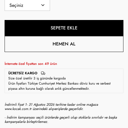
SEPETE EKLE
HEMEN AL
İnternete özel fiyattan son
49
ürün
ÜCRETSIZ KARGO
Size özel üretilir 3 iş gününde kargoda
Ürün fiyatları Türkiye Cumhuriyet Merkez Bankası döviz kuru ve serbest
piyasa altın kuruna bağlı olarak anlık güncellenmektedir.
İndirimli fiyat 1- 31 Ağustos 2026 tarihine kadar online mağaza
www.kocak.com.tr üzerindeki alışverişlerde geçerlidir.
- İndirim kampanyası seçili ürünlerde geçerli olup stoklarla sınırlıdır ve başka
kampanyalarla birleştirilemez.