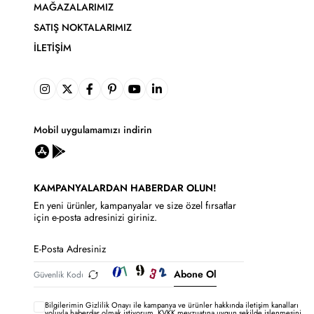
MAĞAZALARIMIZ
SATIŞ NOKTALARIMIZ
İLETIŞIM
Mobil uygulamamızı indirin
KAMPANYALARDAN HABERDAR OLUN!
En yeni ürünler, kampanyalar ve size özel fırsatlar
için e-posta adresinizi giriniz.
Abone Ol
Bilgilerimin
Gizlilik Onayı ile kampanya ve ürünler hakkında iletişim kanalları
yoluyla haberdar olmak istiyorum.
KVKK mevzuatına uygun şekilde işlenmesini