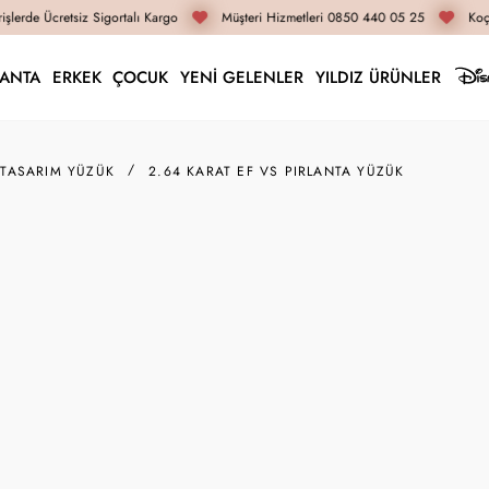
lerde Ücretsiz Sigortalı Kargo
Müşteri Hizmetleri 0850 440 05 25
Koça
LANTA
ERKEK
ÇOCUK
YENİ GELENLER
YILDIZ ÜRÜNLER
 TASARIM YÜZÜK
2.64 KARAT EF VS PIRLANTA YÜZÜK
Z027568
2.64 
529.590
İnternete Öz