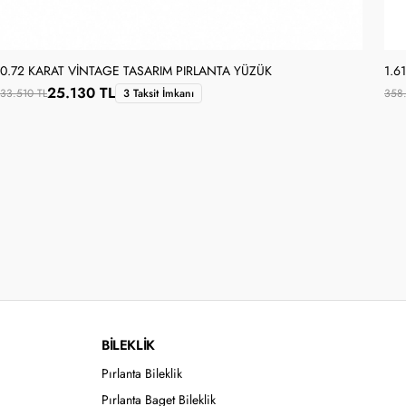
0.72 KARAT VINTAGE TASARIM PIRLANTA YÜZÜK
1.6
25.130 TL
33.510 TL
3 Taksit İmkanı
358.
BİLEKLİK
Pırlanta Bileklik
Pırlanta Baget Bileklik