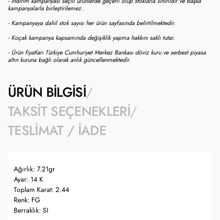
- İndirim kampanyası seçili ürünlerde geçerli olup stoklarla sınırlıdır ve başka
kampanyalarla birleştirilemez.
- Kampanyaya dahil stok sayısı her ürün sayfasında belirtilmektedir.
- Koçak kampanya kapsamında değişiklik yapma hakkını saklı tutar.
- Ürün fiyatları Türkiye Cumhuriyet Merkez Bankası döviz kuru ve serbest piyasa
altın kuruna bağlı olarak anlık güncellenmektedir.
ÜRÜN BILGISI
TAKSIT SEÇENEKLERI
TESLIMAT / İADE
Ağırlık: 7.21gr
Ayar: 14 K
Toplam Karat: 2.44
Renk: FG
Berraklık: SI