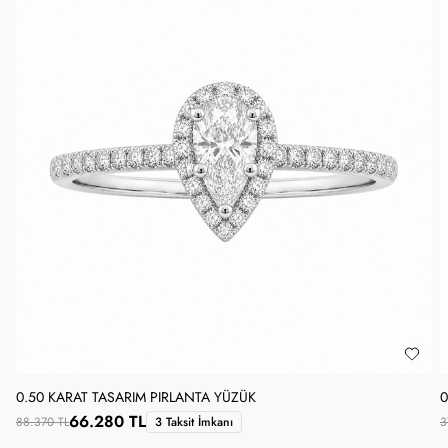
0.50 KARAT TASARIM PIRLANTA YÜZÜK
0
66.280 TL
88.370 TL
3 Taksit İmkanı
3