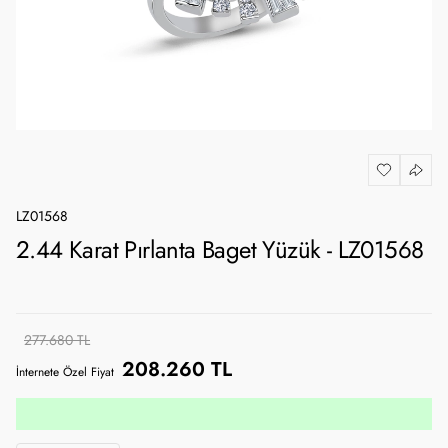
LZ01568
2.44 Karat Pırlanta Baget Yüzük - LZ01568
277.680 TL
208.260 TL
İnternete Özel Fiyat