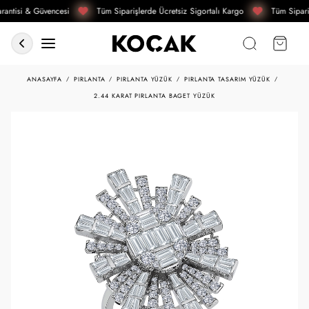
antisi & Güvencesi
Tüm Siparişlerde Ücretsiz Sigortalı Kargo
Tüm Sipariş
ANASAYFA
PIRLANTA
PIRLANTA YÜZÜK
PIRLANTA TASARIM YÜZÜK
2.44 KARAT PIRLANTA BAGET YÜZÜK