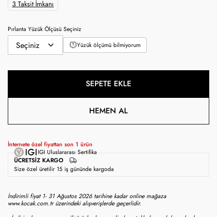
3 Taksit İmkanı
Pırlanta Yüzük Ölçüsü Seçiniz
Yüzük ölçümü bilmiyorum
SEPETE EKLE
HEMEN AL
İnternete özel fiyattan son
1
ürün
IGI Uluslararası Sertifika
ÜCRETSIZ KARGO
Size özel üretilir 15 iş gününde kargoda
İndirimli fiyat 1- 31 Ağustos 2026 tarihine kadar online mağaza
www.kocak.com.tr üzerindeki alışverişlerde geçerlidir.