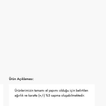
lışverişlerde geçerlidir.
mpanyası seçili ürünlerde geçerli olup stoklarla sınırlıdır ve başka
la birleştirilemez.
a dahil stok sayısı her ürün sayfasında belirtilmektedir.
panya kapsamında değişiklik yapma hakkını saklı tutar.
tları Türkiye Cumhuriyet Merkez Bankası döviz kuru ve serbest piyasa altın
ı olarak anlık güncellenmektedir.
Ürün Açıklaması:
Ürünlerimizin tamamı el yapımı olduğu için belirtilen
ağırlık ve karatta (+/-) %5 sapma oluşabilmektedir.