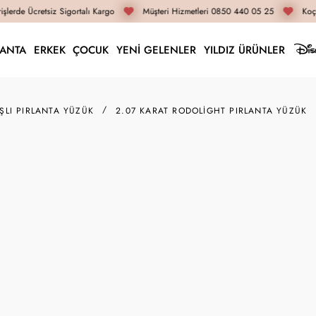
lerde Ücretsiz Sigortalı Kargo
Müşteri Hizmetleri 0850 440 05 25
Koça
LANTA
ERKEK
ÇOCUK
YENİ GELENLER
YILDIZ ÜRÜNLER
AŞLI PIRLANTA YÜZÜK
2.07 KARAT RODOLIGHT PIRLANTA YÜZÜK
DRZ0218
2.07 
56.450 
İnternete Öz