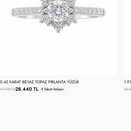
0.42 KARAT BEYAZ TOPAZ PIRLANTA YÜZÜK
1.9
28.440 TL
37.920 TL
3 Taksit İmkanı
52.8