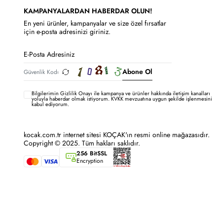
KAMPANYALARDAN HABERDAR OLUN!
En yeni ürünler, kampanyalar ve size özel fırsatlar
için e-posta adresinizi giriniz.
Abone Ol
Bilgilerimin
Gizlilik Onayı ile kampanya ve ürünler hakkında iletişim kanalları
yoluyla haberdar olmak istiyorum.
KVKK mevzuatına uygun şekilde işlenmesini
kabul ediyorum.
kocak.com.tr internet sitesi KOÇAK'ın resmi online mağazasıdır.
Copyright © 2025. Tüm hakları saklıdır.
256 BitSSL
Encryption