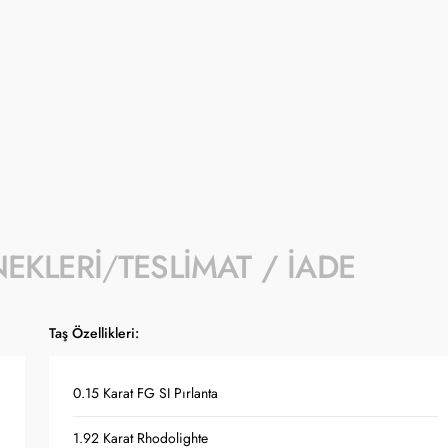
üzerindeki a
- İndirim ka
kampanyalar
- Kampanyay
- Koçak kam
- Ürün fiya
kuruna bağl
NEKLERI
TESLIMAT / İADE
Taş Özellikleri:
0.15 Karat FG SI Pırlanta
1.92 Karat Rhodolighte