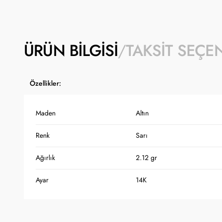
ÜRÜN BILGISI
TAKSIT SEÇE
Özellikler:
Maden
Altın
Renk
Sarı
Ağırlık
2.12 gr
Ayar
14K