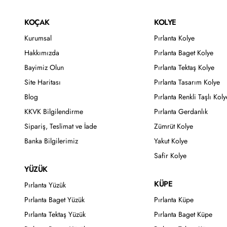
KOÇAK
KOLYE
Kurumsal
Pırlanta Kolye
Hakkımızda
Pırlanta Baget Kolye
Bayimiz Olun
Pırlanta Tektaş Kolye
Site Haritası
Pırlanta Tasarım Kolye
Blog
Pırlanta Renkli Taşlı Koly
KKVK Bilgilendirme
Pırlanta Gerdanlık
Sipariş, Teslimat ve İade
Zümrüt Kolye
Banka Bilgilerimiz
Yakut Kolye
Safir Kolye
YÜZÜK
KÜPE
Pırlanta Yüzük
Pırlanta Baget Yüzük
Pırlanta Küpe
Pırlanta Tektaş Yüzük
Pırlanta Baget Küpe