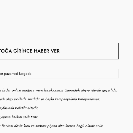
TOĞA GIRINCE HABER VER
sen pazartesi kargoda
ne kadar online mağaza www.kocak.com.tr üzerindeki alışverişlerde geçerlidir.
rli olup stoklarla sınırlıdır ve başka kampanyalarla birleştirilemez.
yfasında belirtilmektedir.
apma hakkını saklı tutar.
 Bankası döviz kuru ve serbest piyasa altın kuruna bağlı olarak anlık