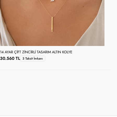
14 AYAR ÇIFT ZINCIRLI TASARIM ALTIN KOLYE
14 
30.560 TL
24
3 Taksit İmkanı