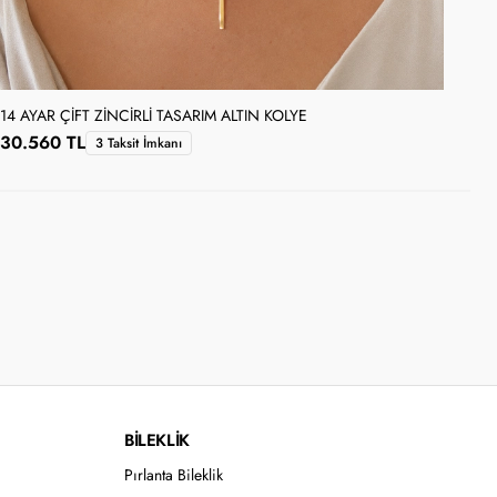
14 AYAR ÇIFT ZINCIRLI TASARIM ALTIN KOLYE
14 
30.560 TL
24
3 Taksit İmkanı
BİLEKLİK
Pırlanta Bileklik