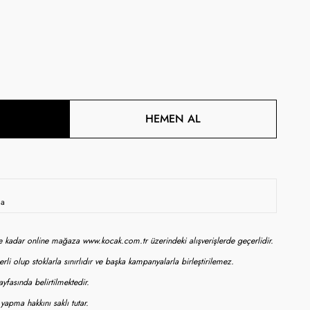
HEMEN AL
da
ne kadar online mağaza www.kocak.com.tr üzerindeki alışverişlerde geçerlidir.
rli olup stoklarla sınırlıdır ve başka kampanyalarla birleştirilemez.
yfasında belirtilmektedir.
apma hakkını saklı tutar.