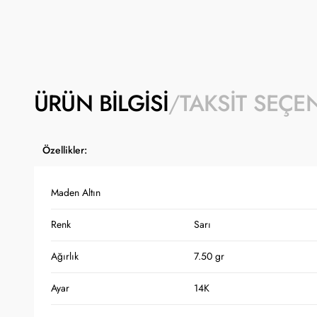
ÜRÜN BILGISI
TAKSIT SEÇE
Özellikler:
Maden Altın
Renk
Sarı
Ağırlık
7.50 gr
Ayar
14K