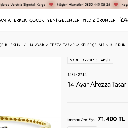
lerde Ücretsiz Sigortalı Kargo
Müşteri Hizmetleri 0850 440 05 25
Koçak
LANTA
ERKEK
ÇOCUK
YENİ GELENLER
YILDIZ ÜRÜNLER
ÇE BILEKLIK
14 AYAR ALTEZZA TASARIM KELEPÇE ALTIN BILEKLIK
VADE FARKSIZ 3 TAKSIT
14BLK2744
14 Ayar Altezza Tasar
71.400 TL
İnternete Özel Fiyat