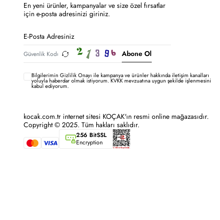
En yeni ürünler, kampanyalar ve size özel fırsatlar
için e-posta adresinizi giriniz.
Abone Ol
Bilgilerimin
Gizlilik Onayı ile kampanya ve ürünler hakkında iletişim kanalları
yoluyla haberdar olmak istiyorum.
KVKK mevzuatına uygun şekilde işlenmesini
kabul ediyorum.
kocak.com.tr internet sitesi KOÇAK'ın resmi online mağazasıdır.
Copyright © 2025. Tüm hakları saklıdır.
256 BitSSL
Encryption