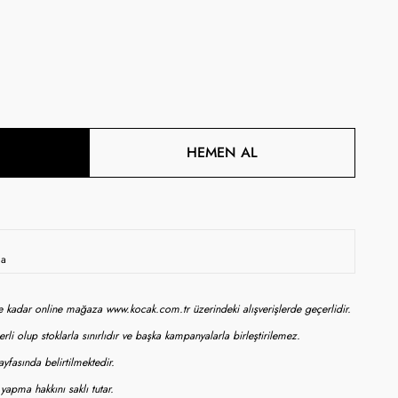
HEMEN AL
da
ne kadar online mağaza www.kocak.com.tr üzerindeki alışverişlerde geçerlidir.
rli olup stoklarla sınırlıdır ve başka kampanyalarla birleştirilemez.
yfasında belirtilmektedir.
apma hakkını saklı tutar.