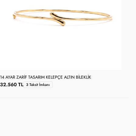
14 AYAR ZARIF TASARIM KELEPÇE ALTIN BILEKLIK
14 
32.560 TL
34
3 Taksit İmkanı