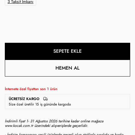
3 Taksit İmkanı
SEPETE EKLE
HEMEN AL
İnternete özel fiyattan son
1
ürün
ÜCRETSIZ KARGO
Size özel üretilir 15 iş gününde kargoda
İndirimli fiyat 1- 31 Ağustos 2026 tarihine kadar online mağaza
www.kocak.com.tr üzerindeki alışverişlerde geçerlidir.
- İndirim kampanyası seçili ürünlerde geçerli olup stoklarla sınırlıdır ve başka