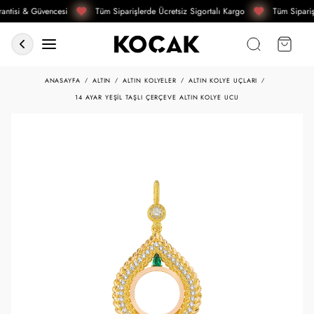
antisi & Güvencesi
Tüm Siparişlerde Ücretsiz Sigortalı Kargo
Tüm Sipariş
ANASAYFA
ALTIN
ALTIN KOLYELER
ALTIN KOLYE UÇLARI
14 AYAR YEŞIL TAŞLI ÇERÇEVE ALTIN KOLYE UCU