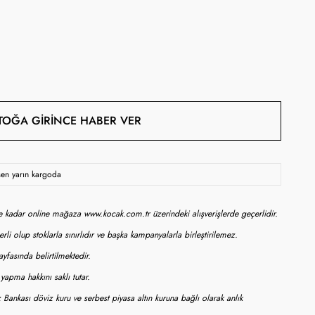
TOĞA GIRINCE HABER VER
rsen yarın kargoda
ne kadar online mağaza www.kocak.com.tr üzerindeki alışverişlerde geçerlidir.
rli olup stoklarla sınırlıdır ve başka kampanyalarla birleştirilemez.
yfasında belirtilmektedir.
apma hakkını saklı tutar.
 Bankası döviz kuru ve serbest piyasa altın kuruna bağlı olarak anlık