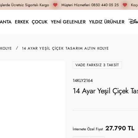
lerde Ücretsiz Sigortalı Kargo
Müşteri Hizmetleri 0850 440 05 25
Koçak
LANTA
ERKEK
ÇOCUK
YENİ GELENLER
YILDIZ ÜRÜNLER
 KOLYE
14 AYAR YEŞIL ÇIÇEK TASARIM ALTIN KOLYE
VADE FARKSIZ 3 TAKSIT
14KLY2164
14 Ayar Yeşil Çiçek T
27.790 TL
İnternete Özel Fiyat