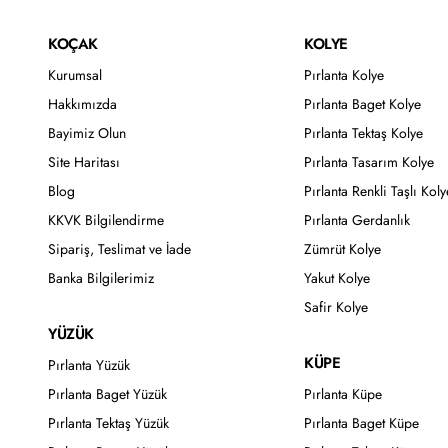
KOÇAK
KOLYE
Kurumsal
Pırlanta Kolye
Hakkımızda
Pırlanta Baget Kolye
Bayimiz Olun
Pırlanta Tektaş Kolye
Site Haritası
Pırlanta Tasarım Kolye
Blog
Pırlanta Renkli Taşlı Koly
KKVK Bilgilendirme
Pırlanta Gerdanlık
Sipariş, Teslimat ve İade
Zümrüt Kolye
Banka Bilgilerimiz
Yakut Kolye
Safir Kolye
YÜZÜK
KÜPE
Pırlanta Yüzük
Pırlanta Baget Yüzük
Pırlanta Küpe
Pırlanta Tektaş Yüzük
Pırlanta Baget Küpe