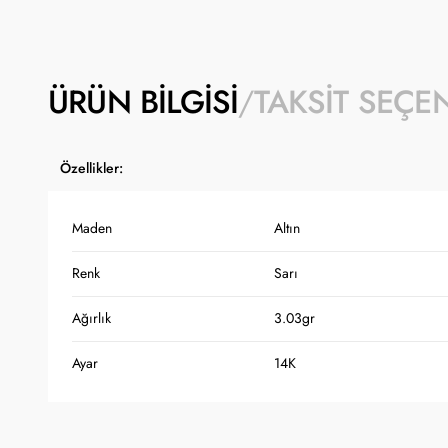
ÜRÜN BILGISI
TAKSIT SEÇE
Özellikler:
Maden
Altın
Renk
Sarı
Ağırlık
3.03gr
Ayar
14K