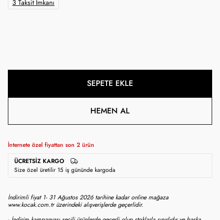
3 Taksit İmkanı
SEPETE EKLE
HEMEN AL
İnternete özel fiyattan son
2
ürün
ÜCRETSIZ KARGO
Size özel üretilir 15 iş gününde kargoda
İndirimli fiyat 1- 31 Ağustos 2026 tarihine kadar online mağaza
www.kocak.com.tr üzerindeki alışverişlerde geçerlidir.
- İndirim kampanyası seçili ürünlerde geçerli olup stoklarla sınırlıdır ve başka