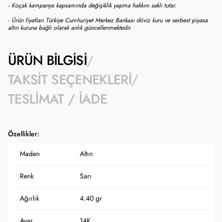
- Koçak kampanya kapsamında değişiklik yapma hakkını saklı tutar.
- Ürün fiyatları Türkiye Cumhuriyet Merkez Bankası döviz kuru ve serbest piyasa
altın kuruna bağlı olarak anlık güncellenmektedir.
ÜRÜN BILGISI
TAKSIT SEÇENEKLERI
TESLIMAT / İADE
Özellikler:
Maden
Altın
Renk
Sarı
Ağırlık
4.40 gr
Ayar
14K