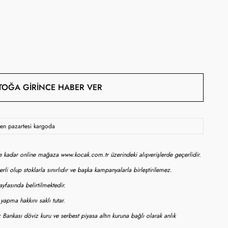
TOĞA GIRINCE HABER VER
rsen pazartesi kargoda
ne kadar online mağaza www.kocak.com.tr üzerindeki alışverişlerde geçerlidir.
rli olup stoklarla sınırlıdır ve başka kampanyalarla birleştirilemez.
yfasında belirtilmektedir.
apma hakkını saklı tutar.
 Bankası döviz kuru ve serbest piyasa altın kuruna bağlı olarak anlık