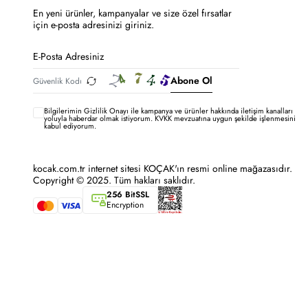
En yeni ürünler, kampanyalar ve size özel fırsatlar
için e-posta adresinizi giriniz.
Abone Ol
Bilgilerimin
Gizlilik Onayı ile kampanya ve ürünler hakkında iletişim kanalları
yoluyla haberdar olmak istiyorum.
KVKK mevzuatına uygun şekilde işlenmesini
kabul ediyorum.
kocak.com.tr internet sitesi KOÇAK'ın resmi online mağazasıdır.
Copyright © 2025. Tüm hakları saklıdır.
256 BitSSL
Encryption