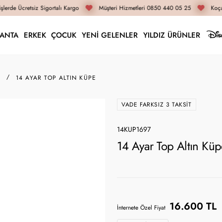
lerde Ücretsiz Sigortalı Kargo
Müşteri Hizmetleri 0850 440 05 25
Koçak
LANTA
ERKEK
ÇOCUK
YENİ GELENLER
YILDIZ ÜRÜNLER
E
14 AYAR TOP ALTIN KÜPE
VADE FARKSIZ 3 TAKSIT
14KUP1697
14 Ayar Top Altın Kü
16.600 TL
İnternete Özel Fiyat