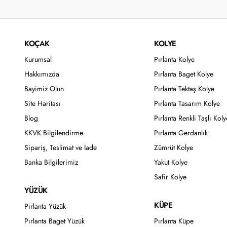
KOÇAK
KOLYE
Kurumsal
Pırlanta Kolye
Hakkımızda
Pırlanta Baget Kolye
Bayimiz Olun
Pırlanta Tektaş Kolye
Site Haritası
Pırlanta Tasarım Kolye
Blog
Pırlanta Renkli Taşlı Koly
KKVK Bilgilendirme
Pırlanta Gerdanlık
Sipariş, Teslimat ve İade
Zümrüt Kolye
Banka Bilgilerimiz
Yakut Kolye
Safir Kolye
YÜZÜK
KÜPE
Pırlanta Yüzük
Pırlanta Baget Yüzük
Pırlanta Küpe