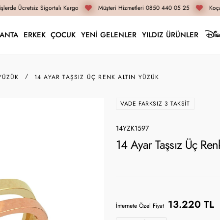
lerde Ücretsiz Sigortalı Kargo
Müşteri Hizmetleri 0850 440 05 25
Koçak
LANTA
ERKEK
ÇOCUK
YENİ GELENLER
YILDIZ ÜRÜNLER
 YÜZÜK
14 AYAR TAŞSIZ ÜÇ RENK ALTIN YÜZÜK
VADE FARKSIZ 3 TAKSIT
14YZK1597
14 Ayar Taşsız Üç Ren
13.220 TL
İnternete Özel Fiyat