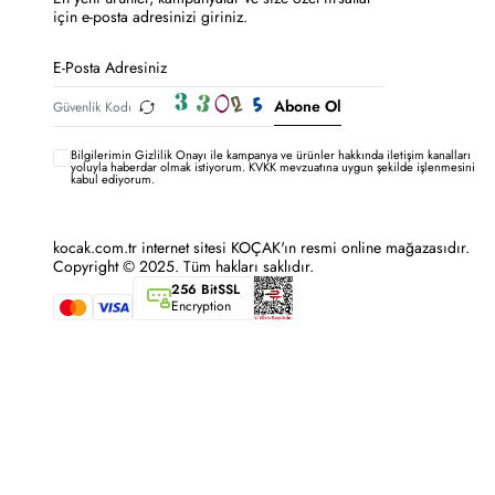
için e-posta adresinizi giriniz.
Abone Ol
Bilgilerimin
Gizlilik Onayı ile kampanya ve ürünler hakkında iletişim kanalları
yoluyla haberdar olmak istiyorum.
KVKK mevzuatına uygun şekilde işlenmesini
kabul ediyorum.
kocak.com.tr internet sitesi KOÇAK'ın resmi online mağazasıdır.
Copyright © 2025. Tüm hakları saklıdır.
256 BitSSL
Encryption