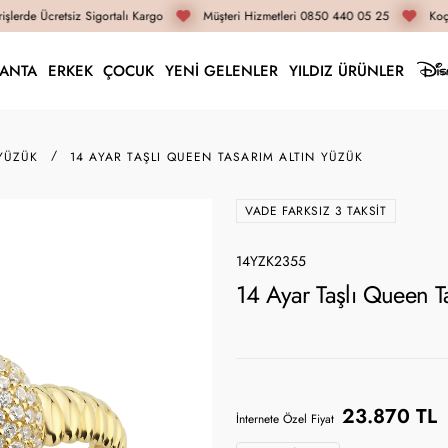
şlerde Ücretsiz Sigortalı Kargo
Müşteri Hizmetleri 0850 440 05 25
Koça
LANTA
ERKEK
ÇOCUK
YENİ GELENLER
YILDIZ ÜRÜNLER
 YÜZÜK
14 AYAR TAŞLI QUEEN TASARIM ALTIN YÜZÜK
VADE FARKSIZ 3 TAKSIT
14YZK2355
14 Ayar Taşlı Queen 
23.870 TL
İnternete Özel Fiyat