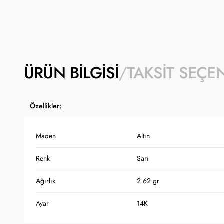
ÜRÜN BILGISI
TAKSIT SEÇE
Özellikler:
Maden
Altın
Renk
Sarı
Ağırlık
2.62 gr
Ayar
14K