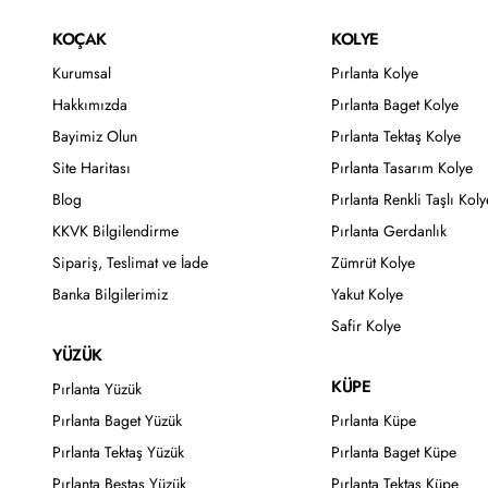
KOÇAK
KOLYE
Kurumsal
Pırlanta Kolye
Hakkımızda
Pırlanta Baget Kolye
Bayimiz Olun
Pırlanta Tektaş Kolye
Site Haritası
Pırlanta Tasarım Kolye
Blog
Pırlanta Renkli Taşlı Koly
KKVK Bilgilendirme
Pırlanta Gerdanlık
Sipariş, Teslimat ve İade
Zümrüt Kolye
Banka Bilgilerimiz
Yakut Kolye
Safir Kolye
YÜZÜK
KÜPE
Pırlanta Yüzük
Pırlanta Baget Yüzük
Pırlanta Küpe
Pırlanta Tektaş Yüzük
Pırlanta Baget Küpe
Pırlanta Beştaş Yüzük
Pırlanta Tektaş Küpe