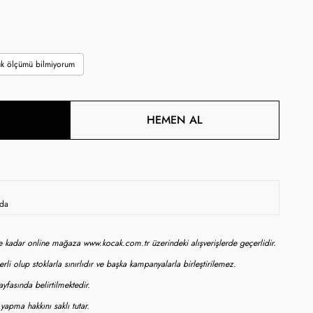
k ölçümü bilmiyorum
HEMEN AL
oda
ne kadar online mağaza www.kocak.com.tr üzerindeki alışverişlerde geçerlidir.
rli olup stoklarla sınırlıdır ve başka kampanyalarla birleştirilemez.
yfasında belirtilmektedir.
apma hakkını saklı tutar.