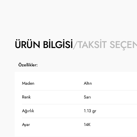
ÜRÜN BILGISI
TAKSIT SEÇE
Özellikler:
Maden
Altın
Renk
Sarı
Ağırlık
1.13 gr
Ayar
14K