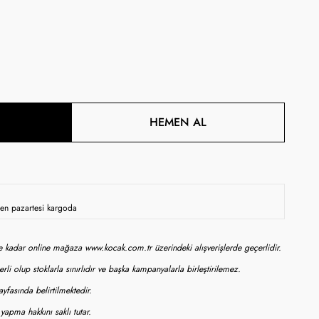
HEMEN AL
rsen pazartesi kargoda
ne kadar online mağaza www.kocak.com.tr üzerindeki alışverişlerde geçerlidir.
rli olup stoklarla sınırlıdır ve başka kampanyalarla birleştirilemez.
yfasında belirtilmektedir.
apma hakkını saklı tutar.