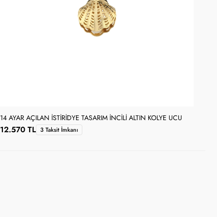
14 AYAR AÇILAN İSTIRIDYE TASARIM İNCILI ALTIN KOLYE UCU
14 
12.570 TL
10
3 Taksit İmkanı