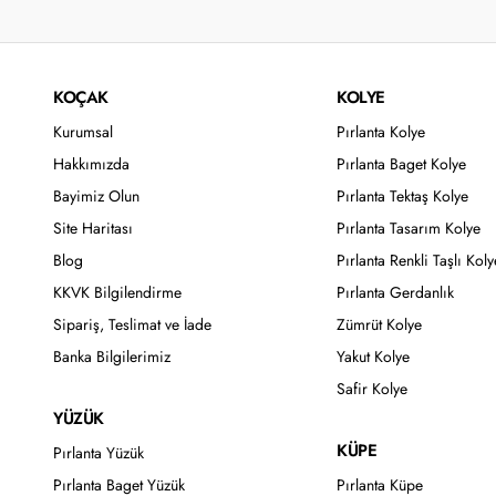
KOÇAK
KOLYE
Kurumsal
Pırlanta Kolye
Hakkımızda
Pırlanta Baget Kolye
Bayimiz Olun
Pırlanta Tektaş Kolye
Site Haritası
Pırlanta Tasarım Kolye
Blog
Pırlanta Renkli Taşlı Koly
KKVK Bilgilendirme
Pırlanta Gerdanlık
Sipariş, Teslimat ve İade
Zümrüt Kolye
Banka Bilgilerimiz
Yakut Kolye
Safir Kolye
YÜZÜK
KÜPE
Pırlanta Yüzük
Pırlanta Baget Yüzük
Pırlanta Küpe