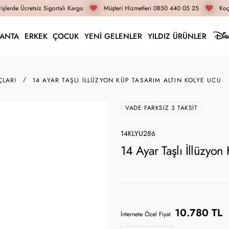
şlerde Ücretsiz Sigortalı Kargo
Müşteri Hizmetleri 0850 440 05 25
Koça
LANTA
ERKEK
ÇOCUK
YENİ GELENLER
YILDIZ ÜRÜNLER
ÇLARI
14 AYAR TAŞLI İLLÜZYON KÜP TASARIM ALTIN KOLYE UCU
VADE FARKSIZ 3 TAKSIT
14KLYU286
14 Ayar Taşlı İllüzyo
10.780 TL
İnternete Özel Fiyat