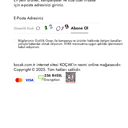
En yeni ürünler, kampanyalar ve size özel fırsatlar
için e-posta adresinizi giriniz.
Abone Ol
Bilgilerimin
Gizlilik Onayı ile kampanya ve ürünler hakkında iletişim kanalları
yoluyla haberdar olmak istiyorum.
KVKK mevzuatına uygun şekilde işlenmesini
kabul ediyorum.
kocak.com.tr internet sitesi KOÇAK'ın resmi online mağazasıdır.
Copyright © 2025. Tüm hakları saklıdır.
256 BitSSL
Encryption