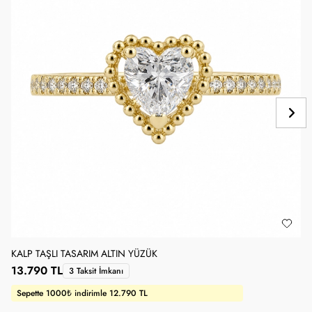
KALP TAŞLI TASARIM ALTIN YÜZÜK
1
13.790 TL
3 Taksit İmkanı
Sepette 1000₺ indirimle 12.790 TL