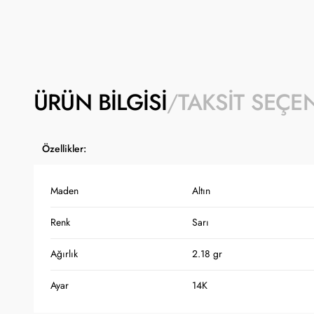
ÜRÜN BILGISI
TAKSIT SEÇE
Özellikler:
Maden
Altın
Renk
Sarı
Ağırlık
2.18 gr
Ayar
14K