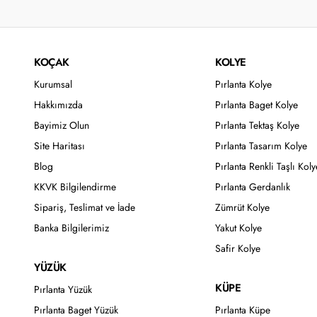
KOÇAK
KOLYE
Kurumsal
Pırlanta Kolye
Hakkımızda
Pırlanta Baget Kolye
Bayimiz Olun
Pırlanta Tektaş Kolye
Site Haritası
Pırlanta Tasarım Kolye
Blog
Pırlanta Renkli Taşlı Koly
KKVK Bilgilendirme
Pırlanta Gerdanlık
Sipariş, Teslimat ve İade
Zümrüt Kolye
Banka Bilgilerimiz
Yakut Kolye
Safir Kolye
YÜZÜK
KÜPE
Pırlanta Yüzük
Pırlanta Baget Yüzük
Pırlanta Küpe