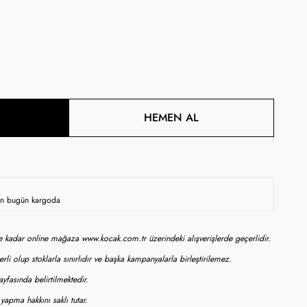
HEMEN AL
sen bugün kargoda
ne kadar online mağaza www.kocak.com.tr üzerindeki alışverişlerde geçerlidir.
rli olup stoklarla sınırlıdır ve başka kampanyalarla birleştirilemez.
yfasında belirtilmektedir.
apma hakkını saklı tutar.