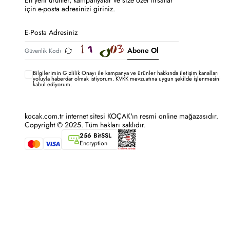
En yeni ürünler, kampanyalar ve size özel fırsatlar
için e-posta adresinizi giriniz.
Abone Ol
Bilgilerimin
Gizlilik Onayı ile kampanya ve ürünler hakkında iletişim kanalları
yoluyla haberdar olmak istiyorum.
KVKK mevzuatına uygun şekilde işlenmesini
kabul ediyorum.
kocak.com.tr internet sitesi KOÇAK'ın resmi online mağazasıdır.
Copyright © 2025. Tüm hakları saklıdır.
256 BitSSL
Encryption