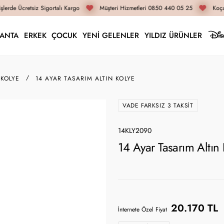
lerde Ücretsiz Sigortalı Kargo
Müşteri Hizmetleri 0850 440 05 25
Koçak
LANTA
ERKEK
ÇOCUK
YENİ GELENLER
YILDIZ ÜRÜNLER
 KOLYE
14 AYAR TASARIM ALTIN KOLYE
VADE FARKSIZ 3 TAKSIT
14KLY2090
14 Ayar Tasarım Altın
20.170 TL
İnternete Özel Fiyat