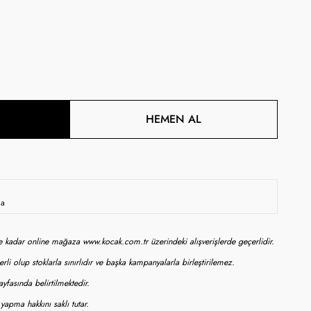
HEMEN AL
da
ne kadar online mağaza www.kocak.com.tr üzerindeki alışverişlerde geçerlidir.
rli olup stoklarla sınırlıdır ve başka kampanyalarla birleştirilemez.
yfasında belirtilmektedir.
apma hakkını saklı tutar.