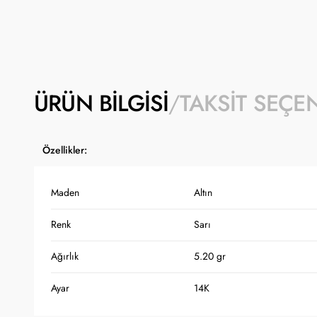
ÜRÜN BILGISI
TAKSIT SEÇE
Özellikler:
Maden
Altın
Renk
Sarı
Ağırlık
5.20 gr
Ayar
14K