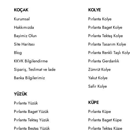
KOÇAK
KOLYE
Kurumsal
Pırlanta Kolye
Hakkımızda
Pırlanta Baget Kolye
Bayimiz Olun
Pırlanta Tektaş Kolye
Site Haritası
Pırlanta Tasarım Kolye
Blog
Pırlanta Renkli Taşlı Koly
KKVK Bilgilendirme
Pırlanta Gerdanlık
Sipariş, Teslimat ve İade
Zümrüt Kolye
Banka Bilgilerimiz
Yakut Kolye
Safir Kolye
YÜZÜK
KÜPE
Pırlanta Yüzük
Pırlanta Baget Yüzük
Pırlanta Küpe
Pırlanta Tektaş Yüzük
Pırlanta Baget Küpe
Pırlanta Beştaş Yüzük
Pırlanta Tektaş Küpe