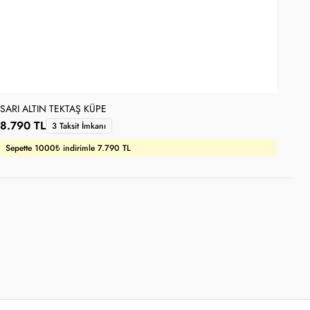
SARI ALTIN TEKTAŞ KÜPE
DAM
8.790 TL
10
3 Taksit İmkanı
Sepette 1000₺ indirimle 7.790 TL
Se