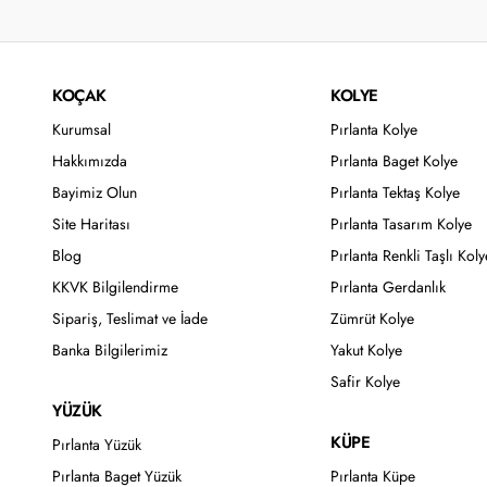
KOÇAK
KOLYE
Kurumsal
Pırlanta Kolye
Hakkımızda
Pırlanta Baget Kolye
Bayimiz Olun
Pırlanta Tektaş Kolye
Site Haritası
Pırlanta Tasarım Kolye
Blog
Pırlanta Renkli Taşlı Koly
KKVK Bilgilendirme
Pırlanta Gerdanlık
Sipariş, Teslimat ve İade
Zümrüt Kolye
Banka Bilgilerimiz
Yakut Kolye
Safir Kolye
YÜZÜK
KÜPE
Pırlanta Yüzük
Pırlanta Baget Yüzük
Pırlanta Küpe