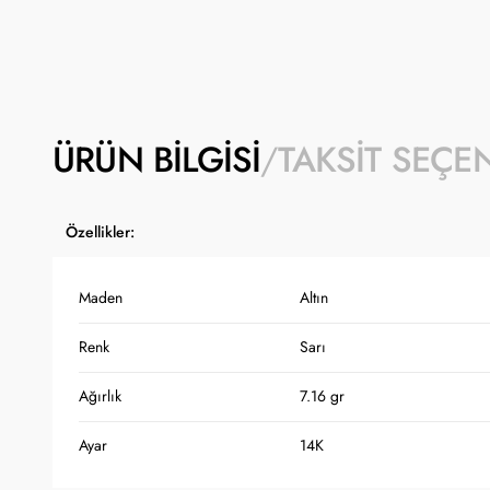
ÜRÜN BILGISI
TAKSIT SEÇE
Özellikler:
Maden
Altın
Renk
Sarı
Ağırlık
7.16 gr
Ayar
14K