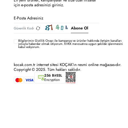
En yeni ürünler, kampanyalar ve size özel fırsatlar
için e-posta adresinizi giriniz.
Abone Ol
Bilgilerimin
Gizlilik Onayı ile kampanya ve ürünler hakkında iletişim kanalları
yoluyla haberdar olmak istiyorum.
KVKK mevzuatına uygun şekilde işlenmesini
kabul ediyorum.
kocak.com.tr internet sitesi KOÇAK'ın resmi online mağazasıdır.
Copyright © 2025. Tüm hakları saklıdır.
256 BitSSL
Encryption