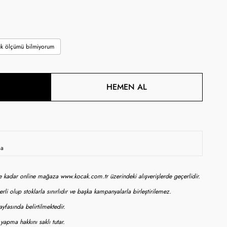
k ölçümü bilmiyorum
HEMEN AL
da
ne kadar online mağaza www.kocak.com.tr üzerindeki alışverişlerde geçerlidir.
rli olup stoklarla sınırlıdır ve başka kampanyalarla birleştirilemez.
yfasında belirtilmektedir.
apma hakkını saklı tutar.