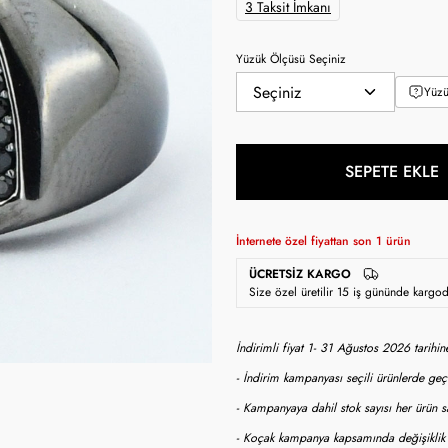
3 Taksit İmkanı
Yüzük Ölçüsü Seçiniz
Yüzü
SEPETE EKLE
İnternete özel fiyattan son
1
ürün
ÜCRETSIZ KARGO
Size özel üretilir 15 iş gününde kargo
İndirimli fiyat 1- 31 Ağustos 2026 tarihi
- İndirim kampanyası seçili ürünlerde geçe
- Kampanyaya dahil stok sayısı her ürün sa
- Koçak kampanya kapsamında değişiklik y