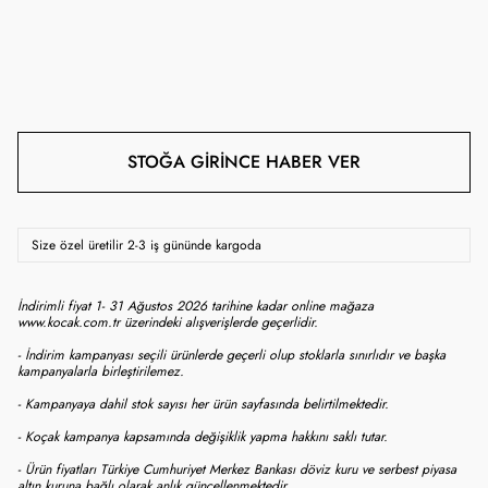
STOĞA GIRINCE HABER VER
Size özel üretilir 2-3 iş gününde kargoda
İndirimli fiyat 1- 31 Ağustos 2026 tarihine kadar online mağaza
www.kocak.com.tr üzerindeki alışverişlerde geçerlidir.
- İndirim kampanyası seçili ürünlerde geçerli olup stoklarla sınırlıdır ve başka
kampanyalarla birleştirilemez.
- Kampanyaya dahil stok sayısı her ürün sayfasında belirtilmektedir.
- Koçak kampanya kapsamında değişiklik yapma hakkını saklı tutar.
- Ürün fiyatları Türkiye Cumhuriyet Merkez Bankası döviz kuru ve serbest piyasa
altın kuruna bağlı olarak anlık güncellenmektedir.