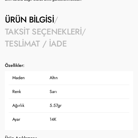
ÜRÜN BILGISI
TAKSIT SEÇENEKLERI
TESLIMAT / İADE
Özellikler:
Maden
Altın
Renk
Sarı
Ağırlık
5.57gr
Ayar
14K