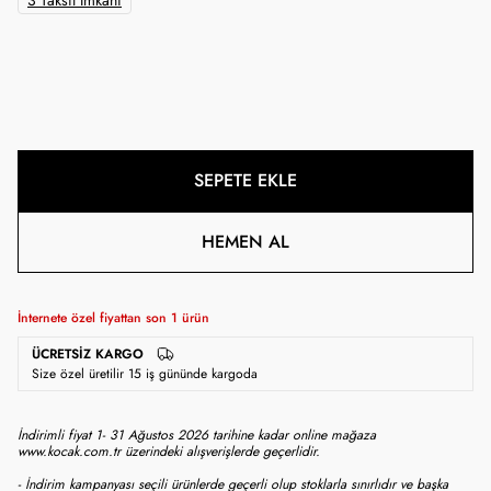
3 Taksit İmkanı
SEPETE EKLE
HEMEN AL
İnternete özel fiyattan son
1
ürün
ÜCRETSIZ KARGO
Size özel üretilir 15 iş gününde kargoda
İndirimli fiyat 1- 31 Ağustos 2026 tarihine kadar online mağaza
www.kocak.com.tr üzerindeki alışverişlerde geçerlidir.
- İndirim kampanyası seçili ürünlerde geçerli olup stoklarla sınırlıdır ve başka