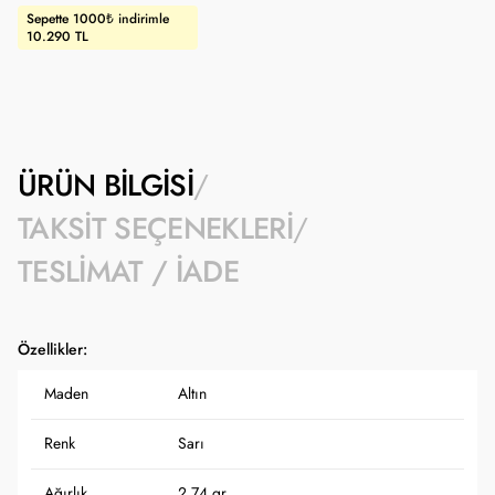
Sepette 1000₺ indirimle
10.290 TL
ÜRÜN BILGISI
TAKSIT SEÇENEKLERI
TESLIMAT / İADE
Özellikler:
Maden
Altın
Renk
Sarı
Ağırlık
2.74 gr