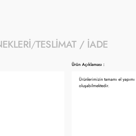
- Ürün fiyatları Türkiye Cumhuriyet Merkez
güncellenmektedir.
NEKLERI
TESLIMAT / İADE
Ürün Açıklaması :
Ürünlerimizin tamamı el yapımı o
oluşabilmektedir.