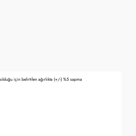
 Bankası döviz kuru ve serbest piyasa altın kuruna bağlı olarak anlık
lduğu için belirtilen ağırlıkta (+/-) %5 sapma