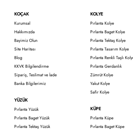
KOÇAK
KOLYE
Kurumsal
Pırlanta Kolye
Hakkımızda
Pırlanta Baget Kolye
Bayimiz Olun
Pırlanta Tektaş Kolye
Site Haritası
Pırlanta Tasarım Kolye
Blog
Pırlanta Renkli Taşlı Koly
KKVK Bilgilendirme
Pırlanta Gerdanlık
Sipariş, Teslimat ve İade
Zümrüt Kolye
Banka Bilgilerimiz
Yakut Kolye
Safir Kolye
YÜZÜK
KÜPE
Pırlanta Yüzük
Pırlanta Baget Yüzük
Pırlanta Küpe
Pırlanta Tektaş Yüzük
Pırlanta Baget Küpe