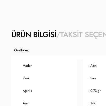
ÜRÜN BILGISI
TAKSIT SEÇE
Özellikler:
Maden
: Altın
Renk
: Sarı
Ağırlık
: 0.73 gr
Ayar
: 14K