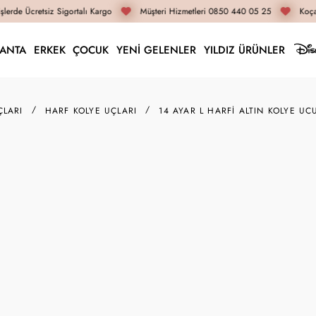
lerde Ücretsiz Sigortalı Kargo
Müşteri Hizmetleri 0850 440 05 25
Koçak
LANTA
ERKEK
ÇOCUK
YENİ GELENLER
YILDIZ ÜRÜNLER
ÇLARI
HARF KOLYE UÇLARI
14 AYAR L HARFI ALTIN KOLYE UC
VADE FARKSIZ 3 TAKSIT
14KLYU79185
14 Ayar L Harfi Altın
7.020 TL
İnternete Özel Fiyat