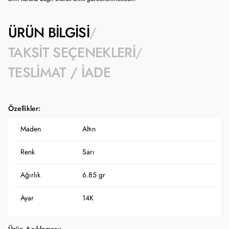
ÜRÜN BILGISI
TAKSIT SEÇENEKLERI
TESLIMAT / İADE
Özellikler:
Maden
Altın
Renk
Sarı
Ağırlık
6.85 gr
Ayar
14K