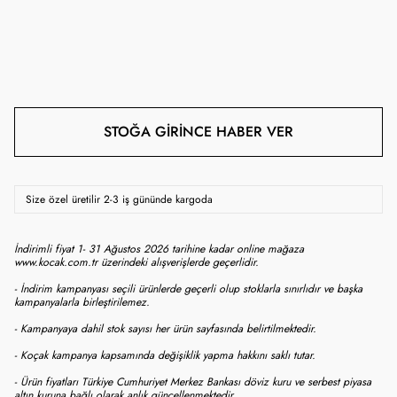
STOĞA GIRINCE HABER VER
Size özel üretilir 2-3 iş gününde kargoda
İndirimli fiyat 1- 31 Ağustos 2026 tarihine kadar online mağaza
www.kocak.com.tr üzerindeki alışverişlerde geçerlidir.
- İndirim kampanyası seçili ürünlerde geçerli olup stoklarla sınırlıdır ve başka
kampanyalarla birleştirilemez.
- Kampanyaya dahil stok sayısı her ürün sayfasında belirtilmektedir.
- Koçak kampanya kapsamında değişiklik yapma hakkını saklı tutar.
- Ürün fiyatları Türkiye Cumhuriyet Merkez Bankası döviz kuru ve serbest piyasa
altın kuruna bağlı olarak anlık güncellenmektedir.