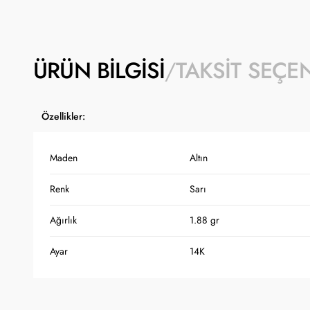
ÜRÜN BILGISI
TAKSIT SEÇE
Özellikler:
Maden
Altın
Renk
Sarı
Ağırlık
1.88 gr
Ayar
14K