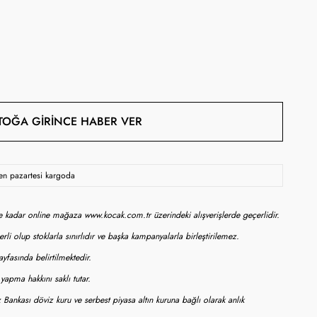
TOĞA GIRINCE HABER VER
sen pazartesi kargoda
ne kadar online mağaza www.kocak.com.tr üzerindeki alışverişlerde geçerlidir.
rli olup stoklarla sınırlıdır ve başka kampanyalarla birleştirilemez.
yfasında belirtilmektedir.
apma hakkını saklı tutar.
 Bankası döviz kuru ve serbest piyasa altın kuruna bağlı olarak anlık