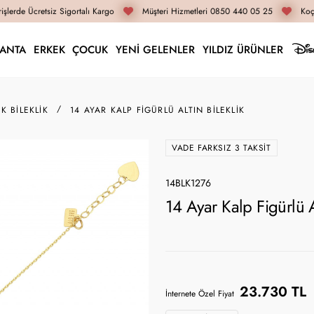
şlerde Ücretsiz Sigortalı Kargo
Müşteri Hizmetleri 0850 440 05 25
Koça
LANTA
ERKEK
ÇOCUK
YENİ GELENLER
YILDIZ ÜRÜNLER
K BILEKLIK
14 AYAR KALP FIGÜRLÜ ALTIN BILEKLIK
VADE FARKSIZ 3 TAKSIT
14BLK1276
14 Ayar Kalp Figürlü A
23.730 TL
İnternete Özel Fiyat