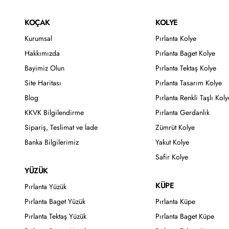
KOÇAK
KOLYE
Kurumsal
Pırlanta Kolye
Hakkımızda
Pırlanta Baget Kolye
Bayimiz Olun
Pırlanta Tektaş Kolye
Site Haritası
Pırlanta Tasarım Kolye
Blog
Pırlanta Renkli Taşlı Koly
KKVK Bilgilendirme
Pırlanta Gerdanlık
Sipariş, Teslimat ve İade
Zümrüt Kolye
Banka Bilgilerimiz
Yakut Kolye
Safir Kolye
YÜZÜK
KÜPE
Pırlanta Yüzük
Pırlanta Baget Yüzük
Pırlanta Küpe
Pırlanta Tektaş Yüzük
Pırlanta Baget Küpe