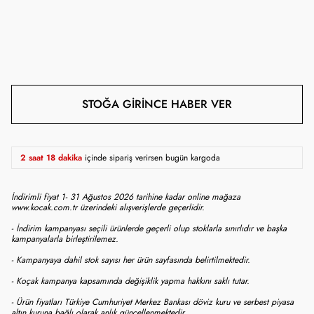
STOĞA GIRINCE HABER VER
2 saat 18 dakika
içinde sipariş verirsen bugün kargoda
İndirimli fiyat 1- 31 Ağustos 2026 tarihine kadar online mağaza
www.kocak.com.tr üzerindeki alışverişlerde geçerlidir.
- İndirim kampanyası seçili ürünlerde geçerli olup stoklarla sınırlıdır ve başka
kampanyalarla birleştirilemez.
- Kampanyaya dahil stok sayısı her ürün sayfasında belirtilmektedir.
- Koçak kampanya kapsamında değişiklik yapma hakkını saklı tutar.
- Ürün fiyatları Türkiye Cumhuriyet Merkez Bankası döviz kuru ve serbest piyasa
altın kuruna bağlı olarak anlık güncellenmektedir.