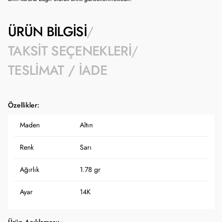
ÜRÜN BILGISI
TAKSIT SEÇENEKLERI
TESLIMAT / İADE
Özellikler:
Maden
Altın
Renk
Sarı
Ağırlık
1.78 gr
Ayar
14K