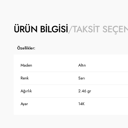
ÜRÜN BILGISI
TAKSIT SEÇE
Özellikler:
Maden
Altın
Renk
Sarı
Ağırlık
2.46 gr
Ayar
14K