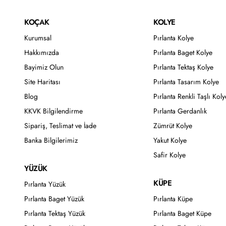
KOÇAK
KOLYE
Kurumsal
Pırlanta Kolye
Hakkımızda
Pırlanta Baget Kolye
Bayimiz Olun
Pırlanta Tektaş Kolye
Site Haritası
Pırlanta Tasarım Kolye
Blog
Pırlanta Renkli Taşlı Koly
KKVK Bilgilendirme
Pırlanta Gerdanlık
Sipariş, Teslimat ve İade
Zümrüt Kolye
Banka Bilgilerimiz
Yakut Kolye
Safir Kolye
YÜZÜK
KÜPE
Pırlanta Yüzük
Pırlanta Baget Yüzük
Pırlanta Küpe
Pırlanta Tektaş Yüzük
Pırlanta Baget Küpe