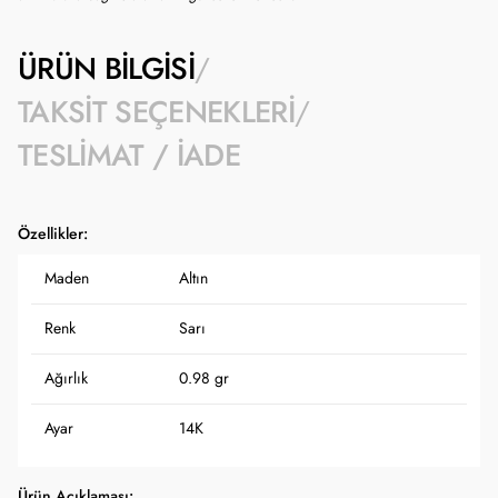
ÜRÜN BILGISI
TAKSIT SEÇENEKLERI
TESLIMAT / İADE
Özellikler:
Maden
Altın
Renk
Sarı
Ağırlık
0.98 gr
Ayar
14K
Ürün Açıklaması: