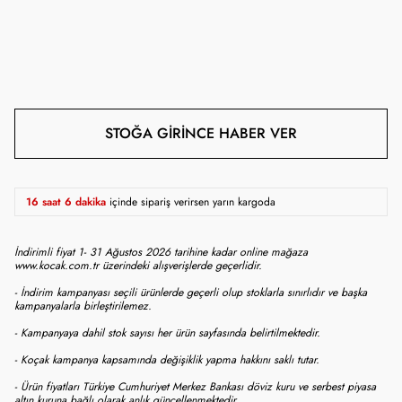
STOĞA GIRINCE HABER VER
16 saat 6 dakika
içinde sipariş verirsen yarın kargoda
İndirimli fiyat 1- 31 Ağustos 2026 tarihine kadar online mağaza
www.kocak.com.tr üzerindeki alışverişlerde geçerlidir.
- İndirim kampanyası seçili ürünlerde geçerli olup stoklarla sınırlıdır ve başka
kampanyalarla birleştirilemez.
- Kampanyaya dahil stok sayısı her ürün sayfasında belirtilmektedir.
- Koçak kampanya kapsamında değişiklik yapma hakkını saklı tutar.
- Ürün fiyatları Türkiye Cumhuriyet Merkez Bankası döviz kuru ve serbest piyasa
altın kuruna bağlı olarak anlık güncellenmektedir.