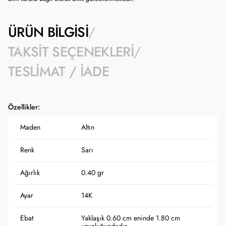
ÜRÜN BILGISI
TAKSIT SEÇENEKLERI
TESLIMAT / İADE
Özellikler:
Maden
Altın
Renk
Sarı
Ağırlık
0.40 gr
Ayar
14K
Ebat
Yaklaşık 0.60 cm eninde 1.80 cm