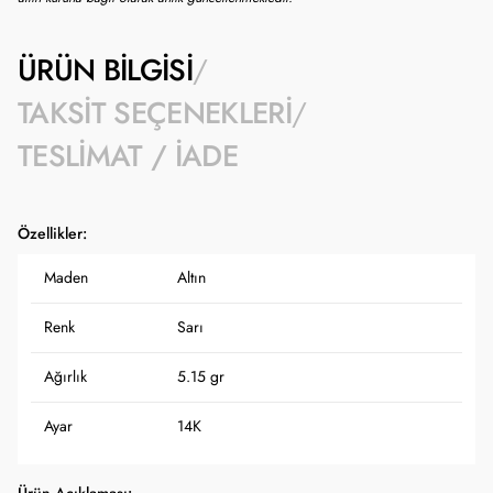
ÜRÜN BILGISI
TAKSIT SEÇENEKLERI
TESLIMAT / İADE
Özellikler:
Maden
Altın
Renk
Sarı
Ağırlık
5.15 gr
Ayar
14K