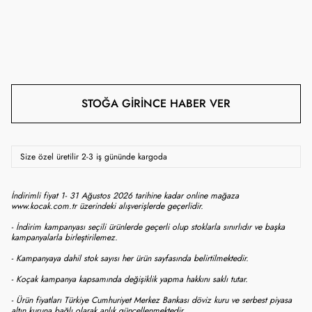
STOĞA GIRINCE HABER VER
Size özel üretilir 2-3 iş gününde kargoda
İndirimli fiyat 1- 31 Ağustos 2026 tarihine kadar online mağaza
www.kocak.com.tr üzerindeki alışverişlerde geçerlidir.
- İndirim kampanyası seçili ürünlerde geçerli olup stoklarla sınırlıdır ve başka
kampanyalarla birleştirilemez.
- Kampanyaya dahil stok sayısı her ürün sayfasında belirtilmektedir.
- Koçak kampanya kapsamında değişiklik yapma hakkını saklı tutar.
- Ürün fiyatları Türkiye Cumhuriyet Merkez Bankası döviz kuru ve serbest piyasa
altın kuruna bağlı olarak anlık güncellenmektedir.