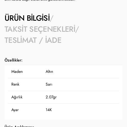
ÜRÜN BILGISI
TAKSIT SEÇENEKLERI
TESLIMAT / İADE
Özellikler:
Maden
Altın
Renk
Sarı
Ağırlık
2.07gr
Ayar
14K