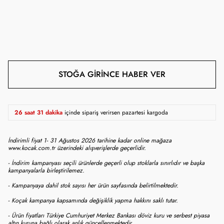
STOĞA GIRINCE HABER VER
26 saat 31 dakika
içinde sipariş verirsen pazartesi kargoda
İndirimli fiyat 1- 31 Ağustos 2026 tarihine kadar online mağaza
www.kocak.com.tr üzerindeki alışverişlerde geçerlidir.
- İndirim kampanyası seçili ürünlerde geçerli olup stoklarla sınırlıdır ve başka
kampanyalarla birleştirilemez.
- Kampanyaya dahil stok sayısı her ürün sayfasında belirtilmektedir.
- Koçak kampanya kapsamında değişiklik yapma hakkını saklı tutar.
- Ürün fiyatları Türkiye Cumhuriyet Merkez Bankası döviz kuru ve serbest piyasa
altın kuruna bağlı olarak anlık güncellenmektedir.