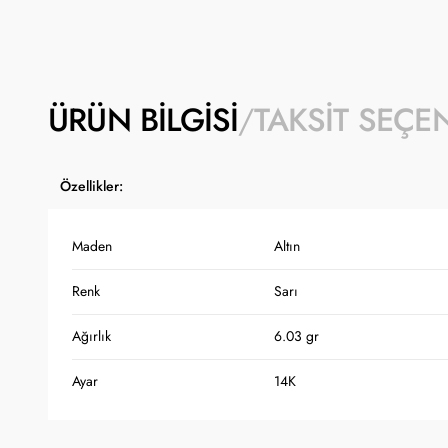
ÜRÜN BILGISI
TAKSIT SEÇE
Özellikler:
Maden
Altın
Renk
Sarı
Ağırlık
6.03 gr
Ayar
14K