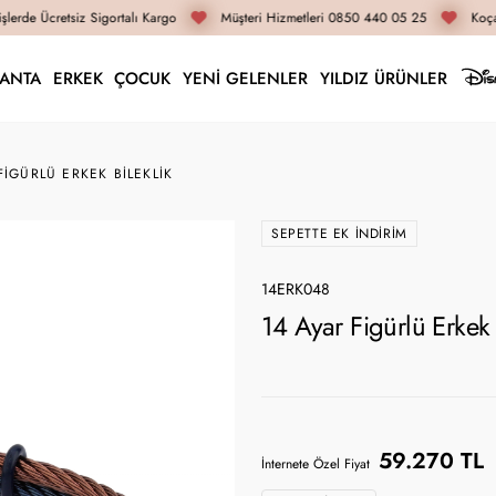
lerde Ücretsiz Sigortalı Kargo
Müşteri Hizmetleri 0850 440 05 25
Koçak
LANTA
ERKEK
ÇOCUK
YENİ GELENLER
YILDIZ ÜRÜNLER
FIGÜRLÜ ERKEK BILEKLIK
SEPETTE EK İNDIRIM
14ERK048
14 Ayar Figürlü Erkek
59.270 TL
İnternete Özel Fiyat