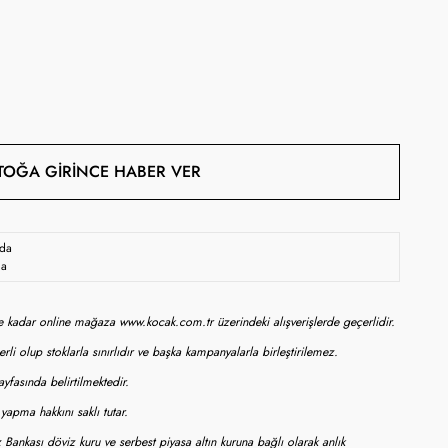
TOĞA GIRINCE HABER VER
oda
da
ne kadar online mağaza www.kocak.com.tr üzerindeki alışverişlerde geçerlidir.
rli olup stoklarla sınırlıdır ve başka kampanyalarla birleştirilemez.
yfasında belirtilmektedir.
apma hakkını saklı tutar.
 Bankası döviz kuru ve serbest piyasa altın kuruna bağlı olarak anlık