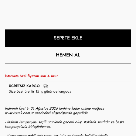
SEPETE EKLE
HEMEN AL
İnternete özel fiyattan son
4
ürün
ÜCRETSIZ KARGO
Size özel üretilir 15 iş gününde kargoda
İndirimli fiyat 1- 31 Ağustos 2026 tarihine kadar online mağaza
www.kocak.com.tr üzerindeki alışverişlerde geçerlidir.
- İndirim kampanyası seçili ürünlerde geçerli olup stoklarla sınırlıdır ve başka
kampanyalarla birleştirilemez.
- Kampanyaya dahil stok sayısı her ürün sayfasında belirtilmektedir.