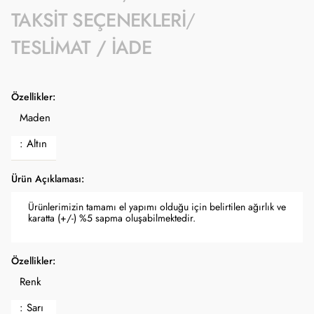
TAKSIT SEÇENEKLERI
TESLIMAT / İADE
Özellikler:
Maden
: Altın
Ürün Açıklaması:
Ürünlerimizin tamamı el yapımı olduğu için belirtilen ağırlık ve
karatta (+/-) %5 sapma oluşabilmektedir.
Özellikler:
Renk
: Sarı