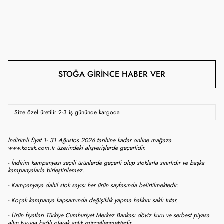
STOĞA GIRINCE HABER VER
Size özel üretilir 2-3 iş gününde kargoda
İndirimli fiyat 1- 31 Ağustos 2026 tarihine kadar online mağaza
www.kocak.com.tr üzerindeki alışverişlerde geçerlidir.
- İndirim kampanyası seçili ürünlerde geçerli olup stoklarla sınırlıdır ve başka
kampanyalarla birleştirilemez.
- Kampanyaya dahil stok sayısı her ürün sayfasında belirtilmektedir.
- Koçak kampanya kapsamında değişiklik yapma hakkını saklı tutar.
- Ürün fiyatları Türkiye Cumhuriyet Merkez Bankası döviz kuru ve serbest piyasa
altın kuruna bağlı olarak anlık güncellenmektedir.