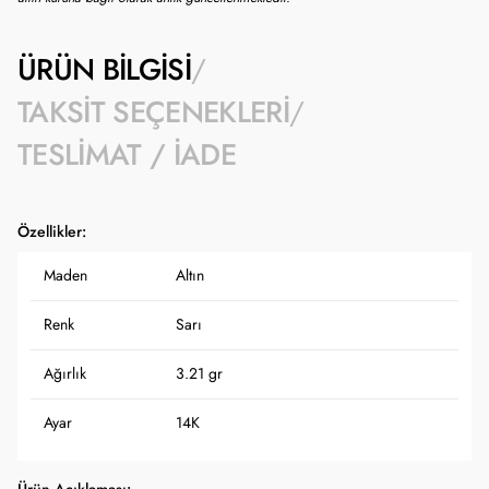
ÜRÜN BILGISI
TAKSIT SEÇENEKLERI
TESLIMAT / İADE
Özellikler:
Maden
Altın
Renk
Sarı
Ağırlık
3.21 gr
Ayar
14K