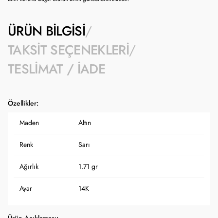
ÜRÜN BILGISI
TAKSIT SEÇENEKLERI
TESLIMAT / İADE
Özellikler:
Maden
Altın
Renk
Sarı
Ağırlık
1.71 gr
Ayar
14K