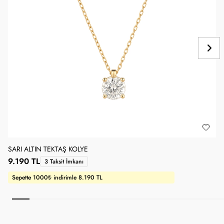
SARI ALTIN TEKTAŞ KOLYE
O
9.190 TL
1
3 Taksit İmkanı
Sepette 1000₺ indirimle 8.190 TL