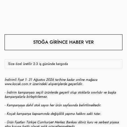
STOĞA GIRINCE HABER VER
Size özel üretilir 2-3 iş gününde kargoda
İndirimli fiyat 1- 31 Ağustos 2026 tarihine kadar online mağaza
www.kocak.com.tr üzerindeki alışverişlerde geçerlidir.
- İndirim kampanyası seçili ürünlerde geçerli olup stoklarla sınırlıdır ve başka
kampanyalarla birleştirilemez.
- Kampanyaya dahil stok sayısı her ürün sayfasında belirtilmektedir.
- Koçak kampanya kapsamında değişiklik yapma hakkını saklı tutar.
- Ürün fiyatları Türkiye Cumhuriyet Merkez Bankası döviz kuru ve serbest piyasa
altın kuruna bağlı olarak anlık güncellenmektedir.