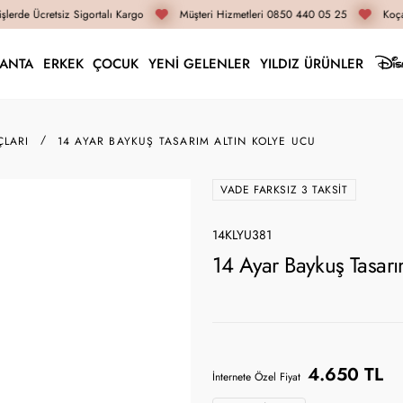
lerde Ücretsiz Sigortalı Kargo
Müşteri Hizmetleri 0850 440 05 25
Koçak
LANTA
ERKEK
ÇOCUK
YENİ GELENLER
YILDIZ ÜRÜNLER
ÇLARI
14 AYAR BAYKUŞ TASARIM ALTIN KOLYE UCU
VADE FARKSIZ 3 TAKSIT
14KLYU381
14 Ayar Baykuş Tasarı
4.650 TL
İnternete Özel Fiyat