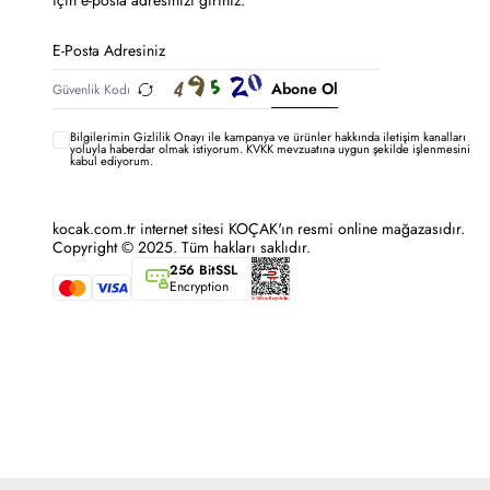
için e-posta adresinizi giriniz.
Abone Ol
Bilgilerimin
Gizlilik Onayı ile kampanya ve ürünler hakkında iletişim kanalları
yoluyla haberdar olmak istiyorum.
KVKK mevzuatına uygun şekilde işlenmesini
kabul ediyorum.
kocak.com.tr internet sitesi KOÇAK'ın resmi online mağazasıdır.
Copyright © 2025. Tüm hakları saklıdır.
256 BitSSL
Encryption