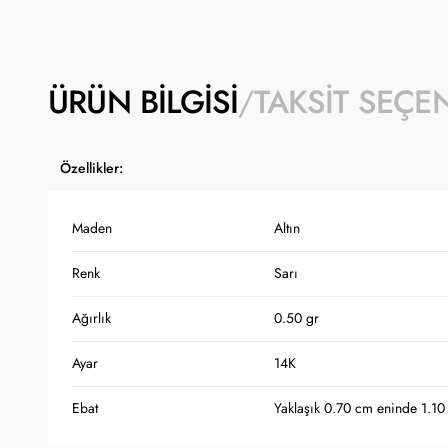
ÜRÜN BILGISI
TAKSIT SEÇE
Özellikler:
Maden
Altın
Renk
Sarı
Ağırlık
0.50 gr
Ayar
14K
Ebat
Yaklaşık 0.70 cm eninde 1.10