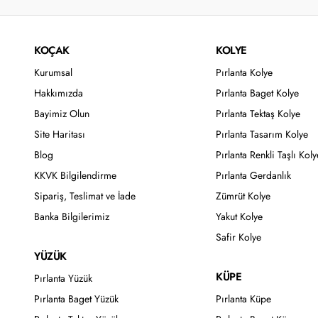
KOÇAK
KOLYE
Kurumsal
Pırlanta Kolye
Hakkımızda
Pırlanta Baget Kolye
Bayimiz Olun
Pırlanta Tektaş Kolye
Site Haritası
Pırlanta Tasarım Kolye
Blog
Pırlanta Renkli Taşlı Koly
KKVK Bilgilendirme
Pırlanta Gerdanlık
Sipariş, Teslimat ve İade
Zümrüt Kolye
Banka Bilgilerimiz
Yakut Kolye
Safir Kolye
YÜZÜK
KÜPE
Pırlanta Yüzük
Pırlanta Baget Yüzük
Pırlanta Küpe