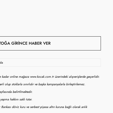
TOĞA GIRINCE HABER VER
oda
ne kadar online mağaza www.kocak.com.tr üzerindeki alışverişlerde geçerlidir.
rli olup stoklarla sınırlıdır ve başka kampanyalarla birleştirilemez.
yfasında belirtilmektedir.
apma hakkını saklı tutar.
 Bankası döviz kuru ve serbest piyasa altın kuruna bağlı olarak anlık