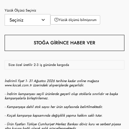
Yüzük Ölçüsü Seçiniz
Yüzük ölçümü bilmiyorum
STOĞA GIRINCE HABER VER
Size özel üretilir 2-3 iş gününde kargoda
İndirimli fiyat 1- 31 Ağustos 2026 tarihine kadar online mağaza
www.kocak.com.tr üzerindeki alışverişlerde geçerlidir.
- İndirim kampanyası seçili ürünlerde geçerli olup stoklarla sınırlıdır ve başka
kampanyalarla birleştirilemez.
- Kampanyaya dahil stok sayısı her ürün sayfasında belirtilmektedir.
- Koçak kampanya kapsamında değişiklik yapma hakkını saklı tutar.
- Ürün fiyatları Türkiye Cumhuriyet Merkez Bankası döviz kuru ve serbest piyasa
altın kuruna bağlı olarak anlık güncellenmektedir.