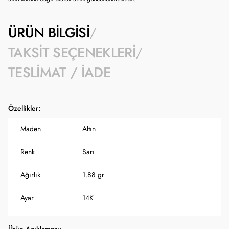
ÜRÜN BILGISI
TAKSIT SEÇENEKLERI
TESLIMAT / İADE
Özellikler:
Maden
Altın
Renk
Sarı
Ağırlık
1.88 gr
Ayar
14K