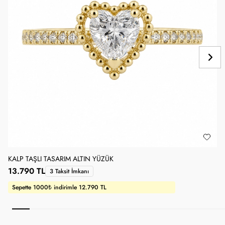
KALP TAŞLI TASARIM ALTIN YÜZÜK
1
13.790 TL
3 Taksit İmkanı
Sepette 1000₺ indirimle 12.790 TL