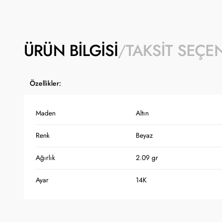
ÜRÜN BILGISI
TAKSIT SEÇE
Özellikler:
Maden
Altın
Renk
Beyaz
Ağırlık
2.09 gr
Ayar
14K