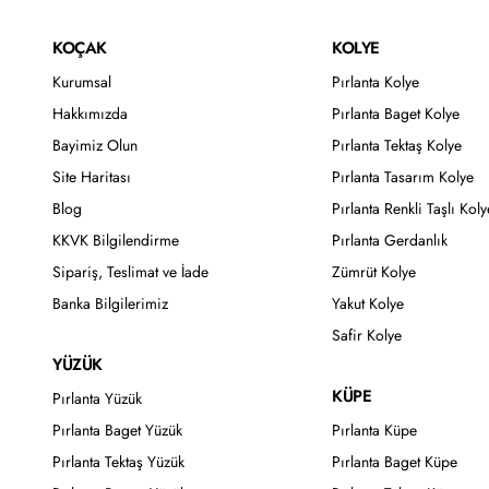
KOÇAK
KOLYE
Kurumsal
Pırlanta Kolye
Hakkımızda
Pırlanta Baget Kolye
Bayimiz Olun
Pırlanta Tektaş Kolye
Site Haritası
Pırlanta Tasarım Kolye
Blog
Pırlanta Renkli Taşlı Koly
KKVK Bilgilendirme
Pırlanta Gerdanlık
Sipariş, Teslimat ve İade
Zümrüt Kolye
Banka Bilgilerimiz
Yakut Kolye
Safir Kolye
YÜZÜK
KÜPE
Pırlanta Yüzük
Pırlanta Baget Yüzük
Pırlanta Küpe
Pırlanta Tektaş Yüzük
Pırlanta Baget Küpe