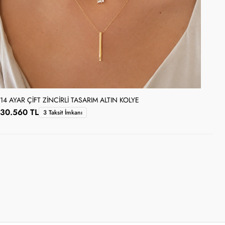
14 AYAR ÇIFT ZINCIRLI TASARIM ALTIN KOLYE
14 
30.560 TL
24
3 Taksit İmkanı