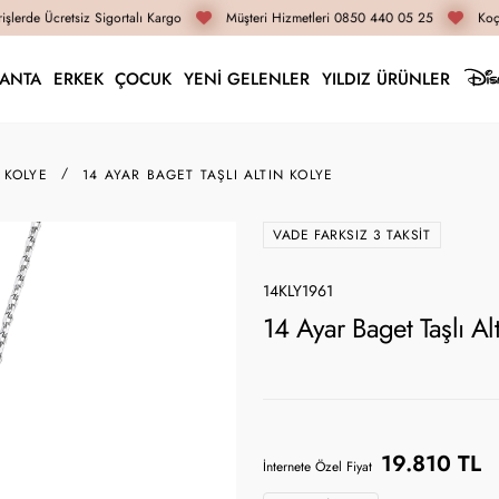
lerde Ücretsiz Sigortalı Kargo
Müşteri Hizmetleri 0850 440 05 25
Koçak
LANTA
ERKEK
ÇOCUK
YENİ GELENLER
YILDIZ ÜRÜNLER
 KOLYE
14 AYAR BAGET TAŞLI ALTIN KOLYE
VADE FARKSIZ 3 TAKSIT
14KLY1961
14 Ayar Baget Taşlı Al
19.810 TL
İnternete Özel Fiyat