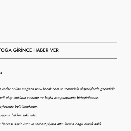
TOĞA GIRINCE HABER VER
da
ne kadar online mağaza www.kocak.com.tr üzerindeki alışverişlerde geçerlidir.
rli olup stoklarla sınırlıdır ve başka kampanyalarla birleştirilemez.
yfasında belirtilmektedir.
apma hakkını saklı tutar.
 Bankası döviz kuru ve serbest piyasa altın kuruna bağlı olarak anlık